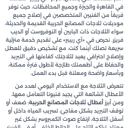
في القاهرة والجيزة وجميع المحافظات، حيث نوفر
فريقاً من الفنيين المتخصصين في إصلاح جميع
موديلات ثلاجات المصانع الحربية القديمة والحديثة،
سواء الثلاجات ذات البابين أو النوفروست أو الديب
فريزر. نحرص في «آي ريبير» على تقديم خدمة منزلية
سريعة تصلك أينما كنت، مع تشخيص دقيق للعطل
وإصلاح احترافي يعيد لثلاجتك كفاءتها في التبريد
والحفاظ على أطعمتك طازجة لأطول فترة ممكنة،
وبأسعار واضحة ومعلنة قبل بدء العمل.
تتعرض الثلاجة مع الاستخدام اليومي لعدد من
الأعطال الشائعة التي يجيد فنيونا التعامل معها،
ومن أبرز
أعطال ثلاجات المصانع الحربية
: ضعف أو
توقف التبريد بشكل مفاجئ، تسريب المياه داخل أو
أسفل الثلاجة، ارتفاع صوت الكمبروسر بشكل غير
معتاد، تراكم الثلج على الحائط الخلفي أو في الفريزر،