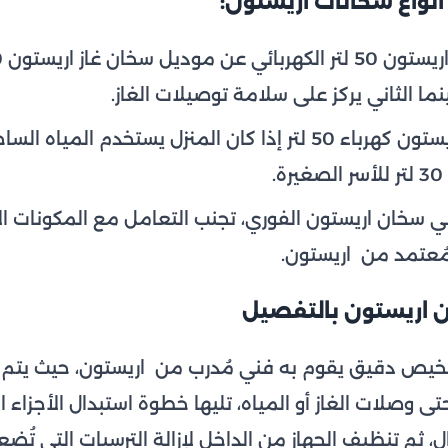
نواع سخانات اريستون:
نما الثاني يركز على سلامة توصيلات الغاز.
يُنصح بشراء سخان اريستون كهرباء 50 لتر إذا كان المنزل يستخدم ال
.
سخان اريستون الفوري، تجنب التعامل مع المكونات الإ
مُعتمد من اريستون.
 اريستون بالتفصيل
 تشخيص دقيق يقوم به فني مُدرب من اريستون، حيث يت
تى وصلات الغاز أو المياه، تليها خطوة استبدال الأجزاء ا
 ثم تنظيف الجهاز من الداخل لإزالة الترسبات التي تُضعف