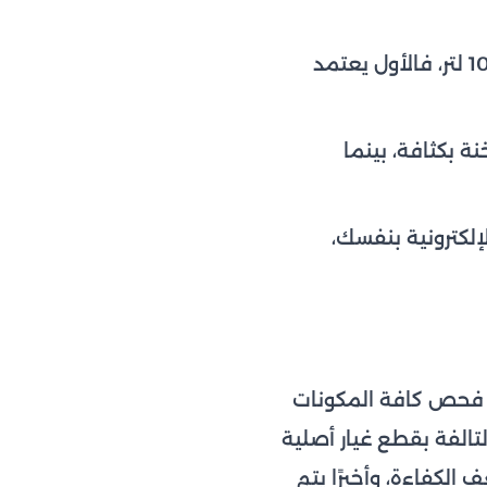
تختلف أعطال سخان اريستون 50 لتر الكهربائي عن موديل سخان غاز اريستون 10 لتر، فالأول يعتمد
مياه الساخنة بكثافة، بينما
لكترونية بنفسك،
م فحص كافة المكونات
لتالفة بقطع غيار أصلية
 الكفاءة، وأخيرًا يتم