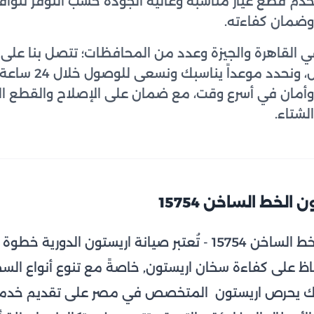
خدم قطع غيار مناسبة وعالية الجودة حسب التوفر تتو
 وضمان كفاءته.
عبر واتساب، تشرح ال
وأمان في أسرع وقت، مع ضمان على الإصلاح والقطع ال
لشتاء.
لخط الساخن 15754
صيانة سخان اريستون الخط الساخن 15754 - تُعتبر صيانة اريستون ا
اظ على كفاءة سخان اريستون, خاصةً مع تنوع أنواع السخ
، لذلك يحرص اريستون المتخصص في مصر على تقديم خد