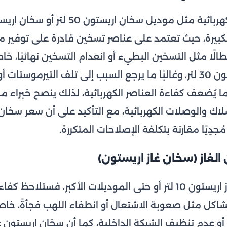
 الكبيرة، حيث تعتمد على عناصر تسخين قادرة على توفير 
عطالًا مثل التسخين البطيء أو انعدام التسخين نهائيًا، خ
الأقدم مثل سخان اريستون 30 لتر، وغالبًا ما يرجع السبب إلى تلف التيرمو
ا يُضعف كفاءة العناصر الكهربائية، لذلك ينصح خبراء مر
ا مُجدِيًا مقارنة بتكلفة الإصلاحات المتكررة.
 الغاز (سخان غاز اريستون)
إذا كنت تمتلك سخان غاز اريستون 10 لتر أو حتى الموديلات الأكبر، فس
اكل مثل صعوبة الاشتعال أو انطفاء اللهب فجأةً، خاص