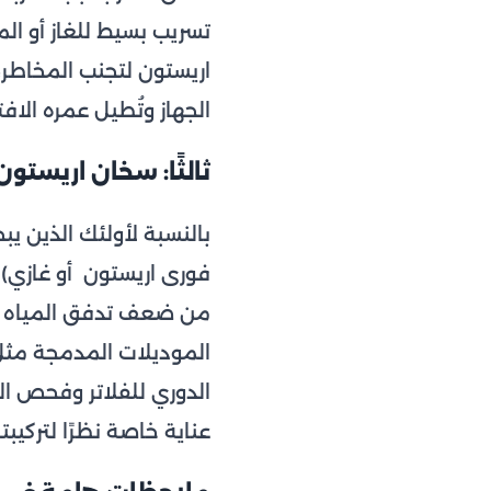
تسريب بسيط للغاز أو الم
اريستون لتجنب المخاطر
الجهاز وتُطيل عمره الاف
ثالثًا: سخان اريستو
بالنسبة لأولئك الذين ي
فورى اريستون أو غازي) ا
من ضعف تدفق المياه بسب
عناية خاصة نظرًا لتركيبت