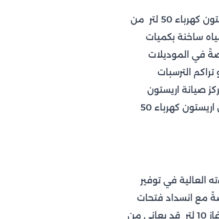
تُعد سخانات اريستون الكهربائية مثل موديل سخان اريستون 50 لتر أو سخان اريستون كهرباء 50 لتر من
مياه ساخنة بكميات
اصةً في الموديلات
ستات أو تراكم الترسبات
كز صيانة اريستون
بإجراء فحص دوري للأسلاك والوصلات الكهربائية، مع التأكيد على أن سعر سخان اريستون كهرباء 50
تلاحظ كفاءته العالية في توفير
ةً مع انسداد فتحات
تدفق الغاز بسبب الأتربة أو عدم تنظيف الشبكة الداخلية، كما أن سخان اريستون غاز 10 لتر قد يعاني من