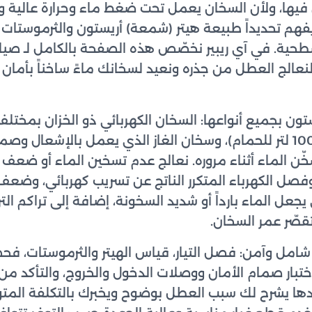
فيها، ولأن السخان يعمل تحت ضغط ماء وحرارة عالية وتيا
 يفهم تحديداً طبيعة هيتر (شمعة) أريستون والثرموستات
سطحية. في آي ريبير نخصّص هذه الصفحة بالكامل لـ صيا
لنعالج العطل من جذره ونعيد لسخانك ماءً ساخناً بأما
للمطبخ حتى 50 و80 و100 لتر للحمام)، وسخان الغاز الذي يعمل بالإشعال
ن الماء أثناء مروره. نعالج عدم تسخين الماء أو ضعف ح
وفصل الكهرباء المتكرر الناتج عن تسريب كهربائي، وضع
عل الماء بارداً أو شديد السخونة، إضافة إلى تراكم التر
قصّر عمر السخان.
 شامل وآمن: فصل التيار، قياس الهيتر والثرموستات، فح
اختبار صمام الأمان ووصلات الدخول والخروج، والتأكد من
ها يشرح لك سبب العطل بوضوح ويخبرك بالتكلفة المت