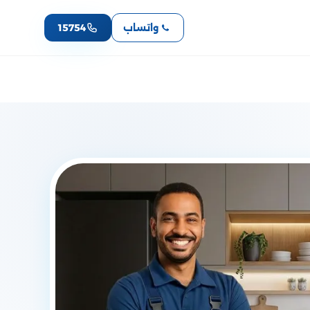
واتساب
15754