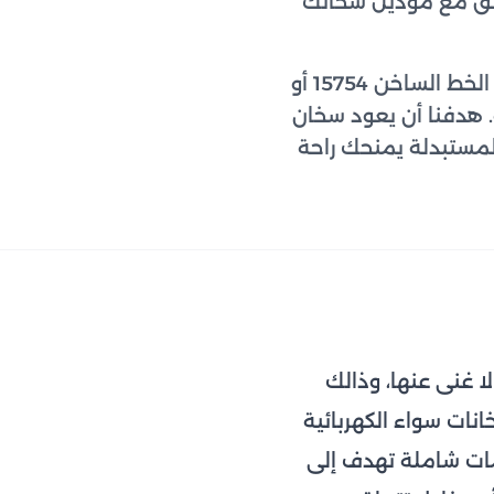
افق مع موديل سخانك
خدمتنا منزلية بالكامل في القاهرة والجيزة وعدد من المحافظات؛ تتصل بنا على الخط الساخن 15754 أو
عطل، ونحدد موعداً يناسبك ونسعى للوصول خلال 24 ساعة. هدفنا أن يعود سخان
مستبدلة يمنحك راحة
لدورية خطوة لا غنى عنها، وذالك
انات سواء الكهربائية
مات شاملة تهدف إلى