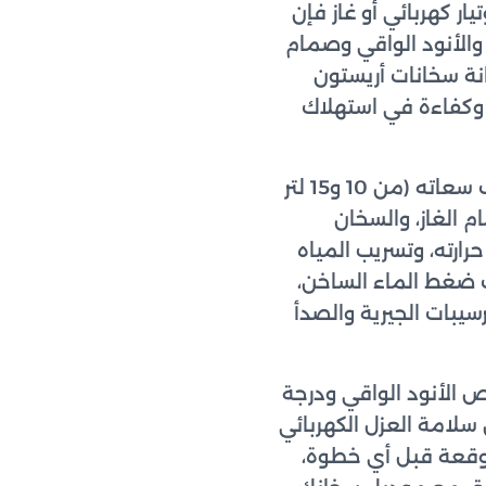
ر كهربائي أو غاز فإن
 والأنود الواقي وصمام
نة سخانات أريستون
ن وكفاءة في استهلاك
نتعامل مع سخانات أريستون بجميع أنواعها: السخان الكهربائي ذو الخزان بمختلف سعاته (من 10 و15 لتر
 وصمام الغاز، والسخان
رارته، وتسريب المياه
ف ضغط الماء الساخن،
سيبات الجيرية والصدأ
ص الأنود الواقي ودرجة
 سلامة العزل الكهربائي
وقعة قبل أي خطوة،