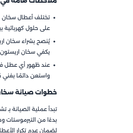
ملاحظات هامة في أ
على حلول كهربائية بي
يكفي سخان اريستون 30 لتر للأسر الصغيرة
عند ظهور أي عطل في 
واستعن دائمًا بفني 
خطوات صيانة سخان
تبدأ عملية الصيانة بـ
بدءًا من التيرموستات وح
لضمان عدم تكرار الأعطال،