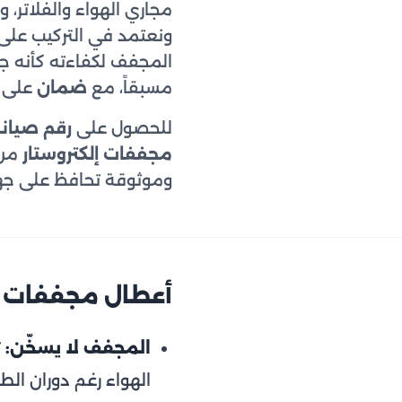
مجاري الهواء والفلاتر،
ونعتمد في التركيب على
المجفف لكفاءته كأنه جد
مسبقاً، مع
ضمان
على ق
للحصول على
رقم صيانة
مجففات إلكتروستار
من 
وموثوقة تحافظ على جه
أعطال مجففات إل
المجفف لا يسخّن:
ت
الهواء رغم دوران الطب