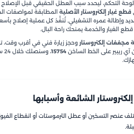
 ولوحة التحكم، ليحدد سبب العطل الحقيقي قبل الإصلاح 
قطع غيار إلكتروستار الأصلية
المطابقة لمواصفات ال
يد وإطالة عمره التشغيلي. تُنفَّذ كل عملية إصلاح بأس
طع الغيار والخدمة يمنحك راحة البال.
 مجففات إلكتروستار
وحجز زيارة فني في أقرب وقت، 
آي ريبير على الخط الساخن
15754
، و
ازك.
كتروستار الشائعة وأسبابها
لف عنصر التسخين أو عطل الثرموستات أو انقطاع الفيوز 
لة.