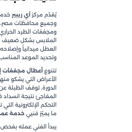
يُقدّم مركز
آي ريبير
خدم
وجميع محافظات مصر، عب
ومجففات الطرد الحراري 
الملابس بشكل ضعيف ويتر
العطل ميدانياً وإصلاحه
وتحديد الموعد المناسب 
تتنوع
أعطال مجففات إل
الأعراض التي يشكو منه
الدورة، توقف الطبلة عن
المفاجئ نتيجة انسداد فل
التحكم الإلكترونية التي
ما يميّز فنيي
خدمة عملا
يبدأ الفني عمله بفحص ش