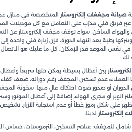
ة
صيانة مجففات إلكتروستار
المتخصصة في منازل عملائ
ر فريق فني مدرّب على التعامل مع كل موديلات المجف
والهواء الساخن. سواء توقف مجفف إلكتروستار عن التس
كها رطبة بعد انتهاء الدورة، فإن زيارة فني واحدة إل
 في نفس الموعد قدر الإمكان. كل ما عليك هو الاتصال
لك.
كتروستار
بين أعطال بسيطة يمكن حلها سريعاً وأعطال تح
ا العملاء: عدم تسخين المجفف رغم دورانه، ضعف كفاء
 الدوران أو صدور صوت احتكاك عالٍ منها، سخونة المجفف
تر الوبر أو مجرى الهواء، إضافة إلى أعطال الموتور وسي
 تظهر على شكل رموز خطأ أو عدم استجابة الأزرار. تشخي
ء إلكتروستار
لدينا.
امل للمجفف: عناصر التسخين، الثرموستات، حساس الرطوب