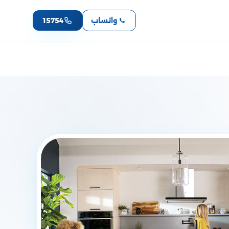
واتساب
15754