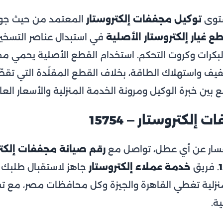
ستوى
توكيل مجففات إلكتروستار
المعتمد من حيث جودة 
ع غيار إلكتروستار الأصلية
في استبدال عناصر التسخي
البكرات وكروت التحكم. استخدام القطع الأصلية يحمي م
ف واستهلاك الطاقة، بخلاف القطع المقلّدة التي تقصّر 
خبرة الوكيل ومرونة الخدمة المنزلية والأسعار العاد
لكتروستار — 15754
تفسار عن أي عطل، تواصل مع
رقم صيانة مجففات إلكتر
. فريق
خدمة عملاء إلكتروستار
جاهز لاستقبال طلبك 
خدمة منزلية تغطي القاهرة والجيزة وكل محافظات مصر، م
ة.