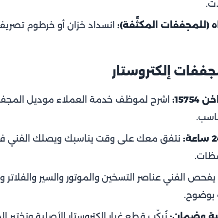
ات.
 (للمجففات المكثِّفة):
انسداد خزان أو خرطوم تصريف 
ففات إلكتروستار
157:
اشرح لموظف خدمة العملاء موديل المجفف
ناسب.
نتفق معك على وقت يناسبك ويصلك الفني في ا
فظات.
يفحص الفني عناصر التسخين والموتور والسير والفلاتر و
 بوضوح.
ية وضمان:
نُركّب قطع غيار إلكتروستار الأصلية ونختبر