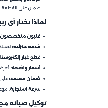
ضمان على القطعة و
لماذا تختار آي ر
فنيون متخصصون:
خدمة منزلية:
نصلك أ
قطع غيار إلكتروستار
أسعار واضحة:
تُعرض
ضمان معتمد:
على ق
سرعة استجابة:
موعد خلال 24 ساعة وإصل
توكيل صيانة مجف