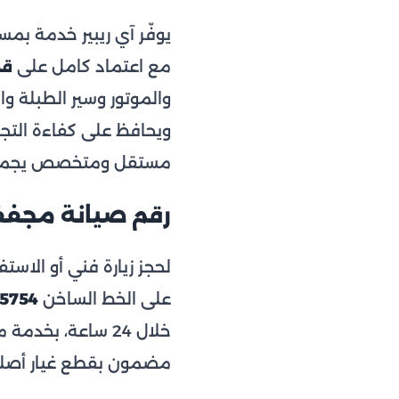
يوفّر آي ريبير خدمة بم
مع اعتماد كامل على
قط
والموتور وسير الطبلة و
ويحافظ على كفاءة التجفي
مستقل ومتخصص يجمع بين 
رقم صيانة مجففات إ
لحجز زيارة فني أو الاس
على الخط الساخن
15754
خلال 24 ساعة، ب
مضمون بقطع غيار أصلي