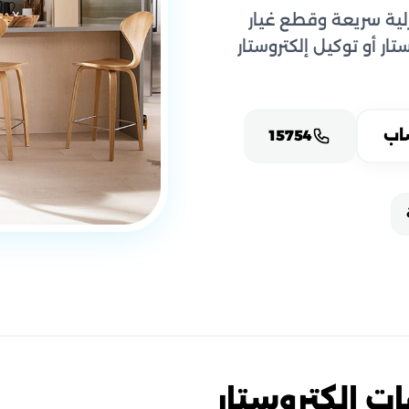
ية سريعة وقطع غيار
ار أو توكيل إلكتروستار
اب
15754
ت إلكتروستار