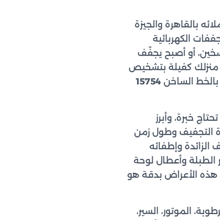
ه بالقاهرة والجيزة
فات الكهربائية
خين، أو أصبح يجفّف
ى منزلك كفيلة بتشخيص
 بالخط الساخن
15754
تاج خبرة، وأبرز
ة التجفيف وطول زمن
 الزائدة وإطفائه
ر الطبلة وأعطال لوحة
ص هذه الأعراض بدقة هو
ة، الموتور، السير،