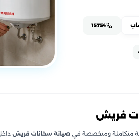
اب
15754
ات فريش
 متكاملة ومتخصصة في
صيانة سخانات فريش
داخل 