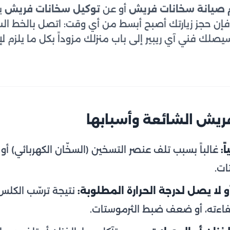
 صيانة سخانات فريش
أو عن
توكيل سخانات فريش
يو
إن حجز زيارتك أصبح أبسط من أي وقت: اتصل بالخط ا
صلك فني آي ريبير إلى باب منزلك مزوداً بكل ما يلزم لإ
ريش الشائعة وأسبابها
ً:
غالباً بسبب تلف عنصر التسخين (السخّان الكهربائي) أو ا
ات.
 لا يصل لدرجة الحرارة المطلوبة:
نتيجة ترسّب الكلس
فاءته، أو ضعف ضبط الثرموستات.