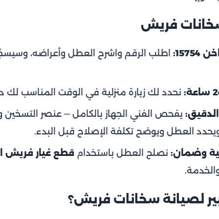
خانات فريش
157:
اطلب الرقم واشرح العطل وأعراضه، وسيسجّ
نحدد لك زيارة منزلية في الوقت المناسب لك دو
لدقيق:
يفحص الفني الجهاز بالكامل — عنصر التسخين 
ويحدد العطل ويوضح تكلفة الإصلاح قبل البدء.
ية وضمان:
نصلح العطل باستخدام
قطع غيار فريش ا
الخدمة.
يبير لصيانة سخانات فريش؟