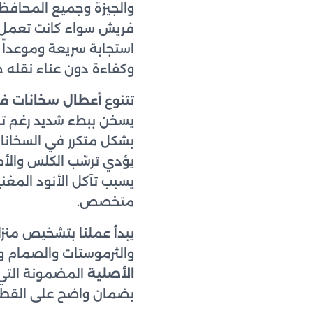
والجيزة وجميع المحافظا
فريش سواء كانت تعمل بال
وكفاءة دون عناء نقله خا
تتنوع
أعطال سخانات ف
يسخن ببطء شديد رغم تشغ
بشكل متكرر في السخانات 
يؤدي ترسّب الكلس والأمل
يسبب تآكل الأنود المغن
متخصص.
يبدأ عملنا بتشخيص منز
والثرموستات والصمام وا
الأصلية
المضمونة التي 
بضمان واضح على القطعة