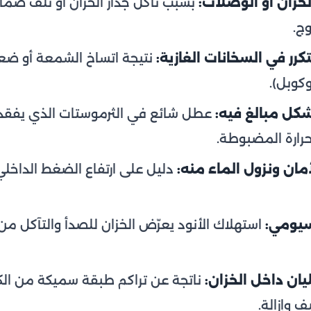
خزان أو الوصلات:
بسبب تآكل جدار الخزان أو تلف صمام 
ج.
رر في السخانات الغازية:
نتيجة اتساخ الشمعة أو ضع
كوبل).
بشكل مبالغ فيه:
عطل شائع في الثرموستات الذي يفقد ا
حرارة المضبوطة.
مان ونزول الماء منه:
دليل على ارتفاع الضغط الداخل
سيومي:
استهلاك الأنود يعرّض الخزان للصدأ والتآكل من
ان داخل الخزان:
ناتجة عن تراكم طبقة سميكة من ال
ف وإزالة.