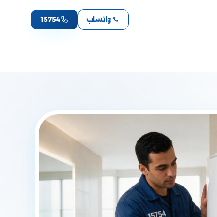
واتساب
15754