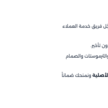
ل فريق خدمة العملاء
ن تأخير.
والثرموستات والصمام
لأصلية
ونمنحك ضماناً