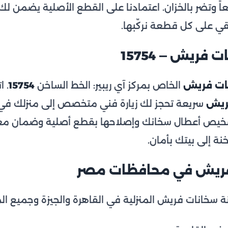
ً وتضر بالخزان. اعتمادنا على القطع الأصلية يضمن لك أدا
 على كل قطعة نركّبها.
فريش — 15754
نات فريش
الخاص بمركز آي ريبير: الخط الساخن
15754
. 
ريش
سريعة تحجز لك زيارة فني متخصص إلى منزلك في ا
خيص أعطال سخانك وإصلاحها بقطع أصلية وضمان معت
نة إلى بيتك بأمان.
فريش في محافظات مصر
انة سخانات فريش المنزلية في القاهرة والجيزة وجميع ا