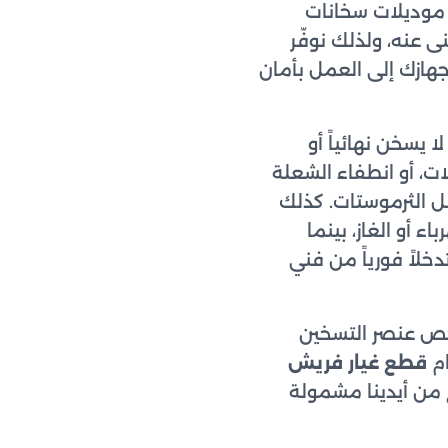
 موديلات سخانات
ى عنه، ولذلك نوفّر
لال 24 ساعة من اتصالك بالخط الساخن 15754، لنعيد جهازك إلى العمل بأمان
يسخن نهائياً أو
ات، أو انطفاء الشعلة
طل الثرموستات. كذلك
 أو الغاز، بينما
لاً فورياً من فني
حص عنصر التسخين
ام
قطع غيار فريش
 من أيدينا مشمولة