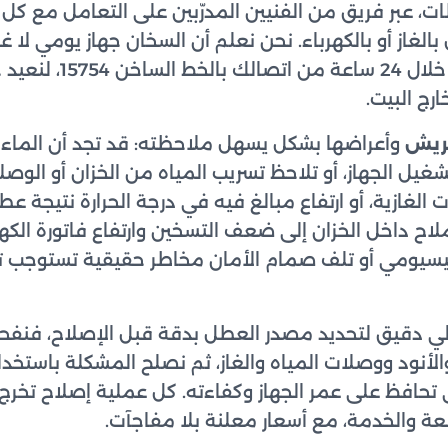
ت، عبر فريق من الفنيين المدرّبين على التعامل مع كل
غاز أو بالكهرباء. نحن نعلم أن السخان جهاز يومي لا غن
استجابة سريعة وموعداً خ
رج البيت.
ريش
وأعراضها بشكل يسهل ملاحظته: قد تجد أن الماء لا 
يل الجهاز، أو تلاحظ تسريب المياه من الخزان أو الوصل
الغازية، أو ارتفاع مبالغ فيه في درجة الحرارة نتيجة ع
اح داخل الخزان إلى ضعف التسخين وارتفاع فاتورة الكهرباء
يسيومي أو تلف صمام الأمان مخاطر حقيقية تستوجب تدخ
لي دقيق لتحديد مصدر العطل بدقة قبل الإصلاح، فنف
لأنود ووصلات المياه والغاز، ثم نصلح المشكلة باستخد
تحافظ على عمر الجهاز وكفاءته. كل عملية إصلاح تخرج
 والخدمة، مع أسعار معلنة بلا مفاجآت.