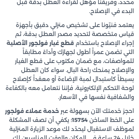
محدد، وفريقنا مؤهل لقراءة العطل بدقة قبل
البدء في الإصلاح.
يعتمد فنيّونا على تشخيص منزلي دقيق بأجهزة
قياس متخصصة لتحديد مصدر العطل بدقة، ثم
إجراء الإصلاح باستخدام
قطع غيار فولجور الأصلية
التي تضمن عمراً أطول لجهازك وأداءً مطابقاً
للمواصفات، مع ضمان مكتوب على قطع الغيار
والإصلاح يمنحك راحة البال. سواء كان العطل
بسيطاً كاستبدال لمبة الإضاءة أو معقداً كإصلاح
لوحة التحكم الإلكترونية، فإننا نتعامل معه بالكفاءة
والشفافية نفسها في الأسعار.
احجز خدمتك الآن بسهولة عبر
خدمة عملاء فولجور
على الخط الساخن
15754
؛ يكفي أن تصف المشكلة
لموظف الاستقبال ليحدّد لك موعد الزيارة المنزلية
خلال 24 ساعة في المكان والوقت المناسبين لك.