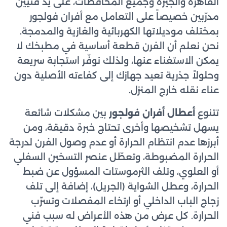
القاهرة والجيزة وجميع المحافظات، على يد فنيين
مدرّبين خصيصاً على التعامل مع أفران فولجور
بمختلف موديلاتها الكهربائية والغازية والمدمجة.
نحن نعلم أن الفرن قطعة أساسية في مطبخك لا
يمكن الاستغناء عنها، ولذلك نوفّر استجابة سريعة
وحلولاً جذرية تعيد جهازك إلى كفاءته الأصلية دون
عناء نقله خارج المنزل.
تتنوع
أعطال أفران فولجور
بين مشكلات شائعة
يسهل تشخيصها وأخرى تحتاج خبرة دقيقة، ومن
أبرزها عدم انتظام الحرارة أو عدم وصول الفرن لدرجة
الحرارة المضبوطة، وتعطّل عنصر التسخين السفلي
أو العلوي، وتلف الثرموستات المسؤول عن ضبط
الحرارة، وعطل الشواية (الجريل)، إضافة إلى تلف
زجاج الباب الداخلي أو ارتخاء المفصلات وتسرّب
الحرارة. كل عرض من هذه الأعراض له سبب فني