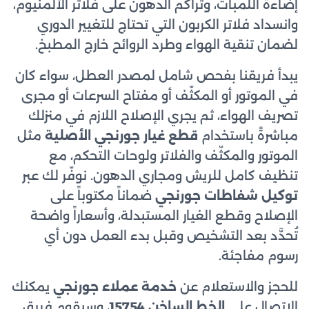
إضاءة اللمبات، وتراكم الدهون على فلاتر الألمنيوم،
وانسداد فلاتر الكربون التي تحتاج للتغيير الدوري
لضمان تنقية الهواء وطرد الروائح خارج المطبخ.
يبدأ فريقنا بفحص شامل لمصدر العطل، سواء كان
في الموتور أو المكثّف أو مفتاح السرعات أو مجرى
تصريف الهواء، ثم يجري الإصلاح اللازم في منزلك
مباشرةً باستخدام
قطع غيار جورنجي الأصلية
مثل
الموتور والمكثّف والفلاتر ولوحات التحكم، مع
تنظيف كامل للريش ومجاري الدهون. نوفّر لك عبر
توكيل شفاطات جورنجي
ضماناً مكتوباً على
الإصلاح وقطع الغيار المستبدلة، وأسعاراً واضحة
تُحدَّد بعد التشخيص وقبل بدء العمل دون أي
رسوم مفاجئة.
للحجز والاستعلام عن
خدمة عملاء جورنجي
يمكنك
الاتصال على
الخط الساخن 15754
، وسيقوم فريق