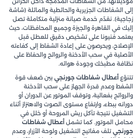
موديلاتها، من الشفاطات المدمجة داخل الخزائن
إلى الشفاطات الجزيرية والحائطية والمائلة (شاشة
زجاجية). نقدّم خدمة صيانة منزلية متكاملة تصل
إليك في القاهرة والجيزة وجميع المحافظات، حيث
يعتمد فنيونا على تشخيص دقيق للعطل قبل
الإصلاح، ويحرصون على إعادة الشفاط إلى كفاءته
الأصلية في سحب الأدخنة والروائح والحفاظ على
نظافة مطبخك وجودة هوائه.
تتنوّع
أعطال شفاطات جورنجي
بين ضعف قوة
الشفط وعدم قدرة الجهاز على سحب الأدخنة
والروائح بفعالية، وتوقف الموتور عن الدوران أو
دورانه ببطء، وارتفاع مستوى الصوت والاهتزاز أثناء
التشغيل نتيجة تآكل ريش المروحة أو خلل في
محامل الموتور. كما تشمل
أعطال شفاطات
جورنجي
تلف مفاتيح التشغيل ولوحة الأزرار، وعدم