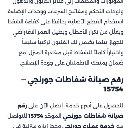
الموتورات والمكثّفات إلى فلاتر الكربون والدهون
ولوحات التحكم ومفاتيح السرعات ووحدات الإضاءة.
استخدام القطع الأصلية يحافظ على كفاءة الشفط
ويقلّل من تكرار الأعطال ويطيل العمر الافتراضي
للجهاز، بينما يضمن لك الفنيون تركيباً سليماً
واختباراً كاملاً للشفاط قبل مغادرة المنزل، مع
ضمان يمنحك الاطمئنان على جودة الإصلاح.
رقم صيانة شفاطات جورنجي —
15754
للحصول على أسرع خدمة، اتصل الآن على
رقم
صيانة شفاطات جورنجي
الموحّد
15754
للتواصل
مع
خدمة عملاء جورنجي
وحجز زيارة منزلية في