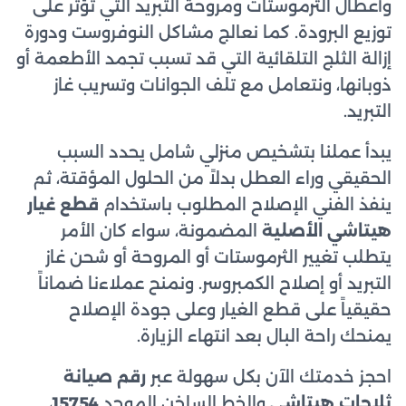
وأعطال الثرموستات ومروحة التبريد التي تؤثر على
توزيع البرودة. كما نعالج مشاكل النوفروست ودورة
إزالة الثلج التلقائية التي قد تسبب تجمد الأطعمة أو
ذوبانها، ونتعامل مع تلف الجوانات وتسريب غاز
التبريد.
يبدأ عملنا بتشخيص منزلي شامل يحدد السبب
الحقيقي وراء العطل بدلاً من الحلول المؤقتة، ثم
ينفذ الفني الإصلاح المطلوب باستخدام
قطع غيار
هيتاشي الأصلية
المضمونة، سواء كان الأمر
يتطلب تغيير الثرموستات أو المروحة أو شحن غاز
التبريد أو إصلاح الكمبروسر. ونمنح عملاءنا ضماناً
حقيقياً على قطع الغيار وعلى جودة الإصلاح
يمنحك راحة البال بعد انتهاء الزيارة.
احجز خدمتك الآن بكل سهولة عبر
رقم صيانة
ثلاجات هيتاشي
والخط الساخن الموحد
15754
،