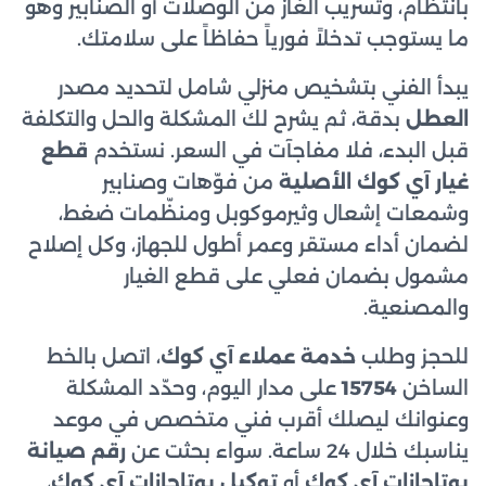
بانتظام، وتسريب الغاز من الوصلات أو الصنابير وهو
ما يستوجب تدخلاً فورياً حفاظاً على سلامتك.
يبدأ الفني بتشخيص منزلي شامل لتحديد مصدر
العطل
بدقة، ثم يشرح لك المشكلة والحل والتكلفة
قبل البدء، فلا مفاجآت في السعر. نستخدم
قطع
غيار آي كوك الأصلية
من فوّهات وصنابير
وشمعات إشعال وثيرموكوبل ومنظّمات ضغط،
لضمان أداء مستقر وعمر أطول للجهاز، وكل إصلاح
مشمول بضمان فعلي على قطع الغيار
والمصنعية.
للحجز وطلب
خدمة عملاء آي كوك
، اتصل بالخط
الساخن
15754
على مدار اليوم، وحدّد المشكلة
وعنوانك ليصلك أقرب فني متخصص في موعد
يناسبك خلال 24 ساعة. سواء بحثت عن
رقم صيانة
بوتاجازات آي كوك
أو
توكيل بوتاجازات آي كوك
،