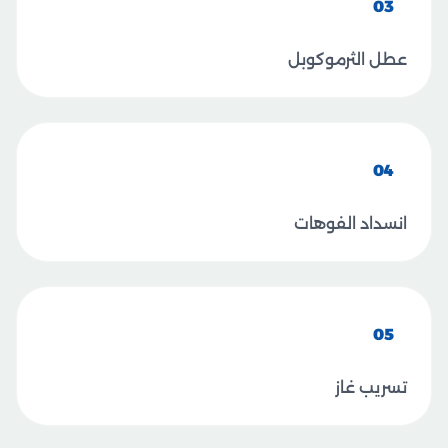
03
عطل الثرموكوبل
04
انسداد الفوهات
05
تسريب غاز