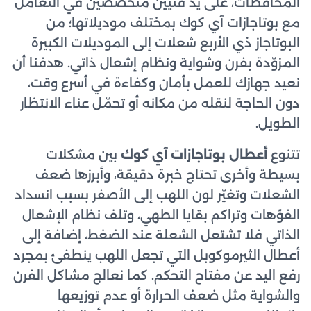
المحافظات، على يد فنيين متخصصين في التعامل
مع بوتاجازات آي كوك بمختلف موديلاتها؛ من
البوتاجاز ذي الأربع شعلات إلى الموديلات الكبيرة
المزوّدة بفرن وشواية ونظام إشعال ذاتي. هدفنا أن
نعيد جهازك للعمل بأمان وكفاءة في أسرع وقت،
دون الحاجة لنقله من مكانه أو تحمّل عناء الانتظار
الطويل.
تتنوع
أعطال بوتاجازات آي كوك
بين مشكلات
بسيطة وأخرى تحتاج خبرة دقيقة، وأبرزها ضعف
الشعلات وتغيّر لون اللهب إلى الأصفر بسبب انسداد
الفوّهات وتراكم بقايا الطهي، وتلف نظام الإشعال
الذاتي فلا تشتعل الشعلة عند الضغط، إضافة إلى
أعطال الثيرموكوبل التي تجعل اللهب ينطفئ بمجرد
رفع اليد عن مفتاح التحكم. كما نعالج مشاكل الفرن
والشواية مثل ضعف الحرارة أو عدم توزيعها