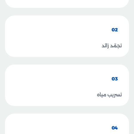
02
تجمّد زائد
03
تسريب مياه
04