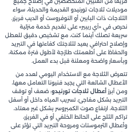
فريقاً من الفنيين المتخصصين في إصلاح جميع
موديلات ثلاجات تورنيدو القديمة والحديثة، سواء
الثلاجات ذات البابين أو النوفروست أو الديب فريزر.
نحرص في «آي ريبير» على تقديم خدمة منزلية
سريعة تصلك أينما كنت، مع تشخيص دقيق للعطل
وإصلاح احترافي يعيد لثلاجتك كفاءتها في التبريد
والحفاظ على أطعمتك طازجة لأطول فترة ممكنة،
وبأسعار واضحة ومعلنة قبل بدء العمل.
تتعرض الثلاجة مع الاستخدام اليومي لعدد من
الأعطال الشائعة التي يجيد فنيونا التعامل معها،
ومن أبرز
أعطال ثلاجات تورنيدو
: ضعف أو توقف
التبريد بشكل مفاجئ، تسريب المياه داخل أو أسفل
الثلاجة، ارتفاع صوت الكمبروسر بشكل غير معتاد،
تراكم الثلج على الحائط الخلفي أو في الفريزر،
وأعطال الثرموستات ومروحة التبريد التي تؤثر على