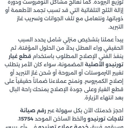
توزيع البرودة. كما نعالج مشاكل النوفروست ودورة
إزالة الثلج التلقائية التي قد تسبب تجمد الأطعمة أو
ذوبانها، ونتعامل مع تلف الجوانات وتسريب غاز
التبريد.
يبدأ عملنا بتشخيص منزلي شامل يحدد السبب
الحقيقي وراء العطل بدلاً من الحلول المؤقتة، ثم
ينفذ الفني الإصلاح المطلوب باستخدام
قطع غيار
تورنيدو الأصلية
المضمونة، سواء كان الأمر يتطلب
تغيير الثرموستات أو المروحة أو شحن غاز التبريد أو
إصلاح الكمبروسر. ونمنح عملاءنا ضماناً حقيقياً على
قطع الغيار وعلى جودة الإصلاح يمنحك راحة البال
بعد انتهاء الزيارة.
احجز خدمتك الآن بكل سهولة عبر
رقم صيانة
ثلاجات تورنيدو
والخط الساخن الموحد
15754
،
وسيقوم فريق
خدمة عملاء تورنيدو
في «آي ريبير»