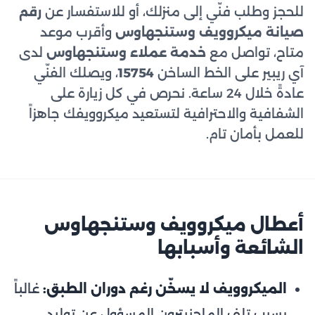
للحجز وطلب فنّي إلى منزلك، أو للاستفسار عن
رقم
صيانة ميكروويف وستنجهاوس
وأقرب موعد
متاح، تواصل مع
خدمة عملاء وستنجهاوس
لدى
آي ريبير على الخط الساخن
15754
، ويصلك الفنّي
عادةً خلال 24 ساعة. نحرص في كل زيارة على
الشفافية والاحترافية لتستعيد ميكروويفك جاهزاً
للعمل بأمان تام.
أعطال ميكروويف وستنجهاوس
الشائعة وأسبابها
الميكروويف لا يسخّن رغم دوران الطبق:
غالباً
بسبب تلف الماجنيترون المسؤول عن توليد