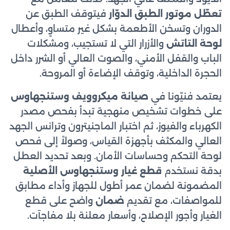
تعطّل موتور الطبق الدوّار
فيتوقف الطبق عن
الدوران وتسخن الأطعمة بشكل غير متساوٍ، وأعطال
لوحة التاتش
والأزرار التي لا تستجيب، ومشكلات
الباب والقفل الأمني، والصوت العالي أو الشرر داخل
الحجرة الداخلية، وتوقف الإضاءة أو المروحة.
يعتمد فنيّونا في
صيانة ميكروويف وستنجهاوس
على خطوات تشخيص منهجية تبدأ بفحص مصدر
الكهرباء والفيوز، ثم اختبار الماجنيترون وترانس الجهد
العالي والمكثف بأجهزة القياس، وصولاً إلى فحص
لوحة التحكم وحساسات الأمان. وبعد تحديد العطل
بدقة نستخدم
قطع غيار وستنجهاوس الأصلية
المضمونة لضمان عمر أطول للجهاز وأداء مطابق
للمواصفات، مع تقديم
ضمان
واضح على قطع
الغيار وأجور الإصلاح، وأسعار معلنة بلا مفاجآت.