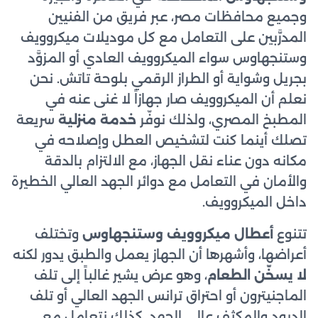
وجميع محافظات مصر، عبر فريق من الفنيين
المدرَّبين على التعامل مع كل موديلات ميكروويف
وستنجهاوس سواء الميكروويف العادي أو المزوَّد
بجريل وشواية أو الطراز الرقمي بلوحة تاتش. نحن
نعلم أن الميكروويف صار جهازاً لا غنى عنه في
المطبخ المصري، ولذلك نوفّر
خدمة منزلية
سريعة
تصلك أينما كنت لتشخيص العطل وإصلاحه في
مكانه دون عناء نقل الجهاز، مع الالتزام بالدقة
والأمان في التعامل مع دوائر الجهد العالي الخطيرة
داخل الميكروويف.
تتنوع
أعطال ميكروويف وستنجهاوس
وتختلف
أعراضها، وأشهرها أن الجهاز يعمل والطبق يدور لكنه
لا يسخّن الطعام
، وهو عرض يشير غالباً إلى تلف
الماجنيترون أو احتراق ترانس الجهد العالي أو تلف
الديود والمكثف عالي الجهد. كذلك نتعامل مع