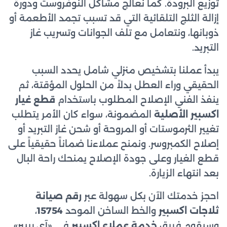
توزيع البرودة. كما نعالج مشاكل النوفروست ودورة
إزالة الثلج التلقائية التي قد تسبب تجمد الأطعمة أو
ذوبانها، ونتعامل مع تلف الجوانات وتسريب غاز
التبريد.
يبدأ عملنا بتشخيص منزلي شامل يحدد السبب
الحقيقي وراء العطل بدلاً من الحلول المؤقتة، ثم
ينفذ الفني الإصلاح المطلوب باستخدام
قطع غيار
اكسبير الأصلية
المضمونة، سواء كان الأمر يتطلب
تغيير الثرموستات أو المروحة أو شحن غاز التبريد أو
إصلاح الكمبروسر. ونمنح عملاءنا ضماناً حقيقياً على
قطع الغيار وعلى جودة الإصلاح يمنحك راحة البال
بعد انتهاء الزيارة.
احجز خدمتك الآن بكل سهولة عبر
رقم صيانة
ثلاجات اكسبير
والخط الساخن الموحد
15754
،
وسيقوم فريق
خدمة عملاء اكسبير
في «آي ريبير»