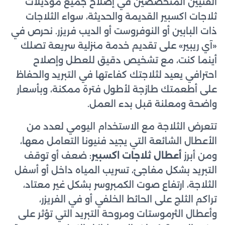
الفنيين المتخصصين في إصلاح جميع موديلات
ثلاجات اكسبير القديمة والحديثة، سواء الثلاجات
ذات البابين أو النوفروست أو الديب فريزر. نحرص في
«آي ريبير» على تقديم خدمة منزلية سريعة تصلك
أينما كنت، مع تشخيص دقيق للعطل وإصلاح
احترافي يعيد لثلاجتك كفاءتها في التبريد والحفاظ
على أطعمتك طازجة لأطول فترة ممكنة، وبأسعار
واضحة ومعلنة قبل بدء العمل.
تتعرض الثلاجة مع الاستخدام اليومي لعدد من
الأعطال الشائعة التي يجيد فنيونا التعامل معها،
ومن أبرز
أعطال ثلاجات اكسبير
: ضعف أو توقف
التبريد بشكل مفاجئ، تسريب المياه داخل أو أسفل
الثلاجة، ارتفاع صوت الكمبروسر بشكل غير معتاد،
تراكم الثلج على الحائط الخلفي أو في الفريزر،
وأعطال الثرموستات ومروحة التبريد التي تؤثر على