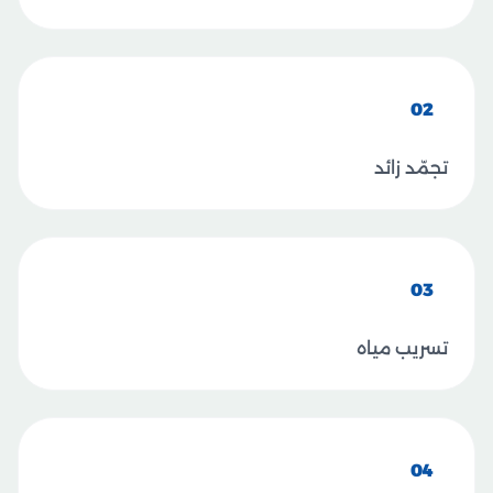
02
تجمّد زائد
03
تسريب مياه
04