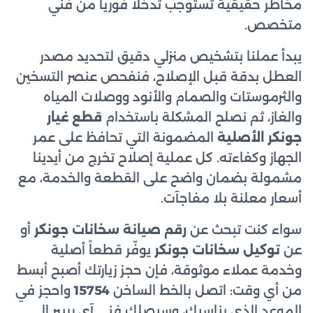
مخاطر حقيقية تستوجب تدخلاً فورياً من فني
متخصص.
يبدأ عملنا بتشخيص منزلي دقيق لتحديد مصدر
العطل بدقة قبل الإصلاح، فنفحص عنصر التسخين
والثرموستات والصمام والأنود ووصلات المياه
والغاز، ثم نصلح المشكلة باستخدام
قطع غيار
جونكر الأصلية
المضمونة التي تحافظ على عمر
الجهاز وكفاءته. كل عملية إصلاح تخرج من أيدينا
مشمولة بضمان واضح على القطعة والخدمة، مع
أسعار معلنة بلا مفاجآت.
سواء كنت تبحث عن
رقم صيانة سخانات جونكر
أو
عن
توكيل سخانات جونكر
يوفّر قطعاً أصلية
وخدمة عملاء موثوقة، فإن حجز زيارتك أصبح أبسط
من أي وقت: اتصل بالخط الساخن
15754
واحجز في
الموعد الذي يناسبك، وسيصلك فني آي ريبير إلى