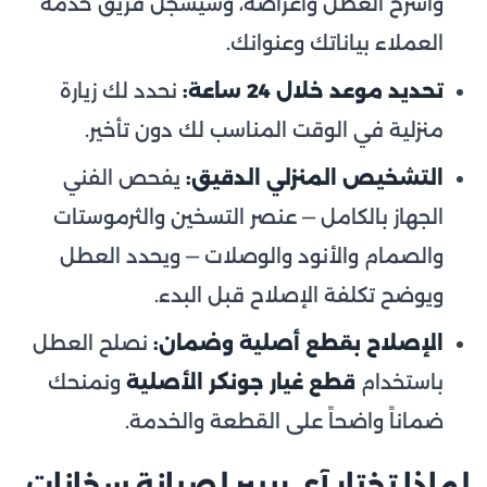
واشرح العطل وأعراضه، وسيسجّل فريق خدمة
العملاء بياناتك وعنوانك.
تحديد موعد خلال 24 ساعة:
نحدد لك زيارة
منزلية في الوقت المناسب لك دون تأخير.
التشخيص المنزلي الدقيق:
يفحص الفني
الجهاز بالكامل — عنصر التسخين والثرموستات
والصمام والأنود والوصلات — ويحدد العطل
ويوضح تكلفة الإصلاح قبل البدء.
الإصلاح بقطع أصلية وضمان:
نصلح العطل
باستخدام
قطع غيار جونكر الأصلية
ونمنحك
ضماناً واضحاً على القطعة والخدمة.
لماذا تختار آي ريبير لصيانة سخانات