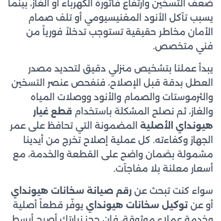
ضعف التسخين وارتفاع فاتورة الكهرباء أو الغاز، بينما
يسبب تآكل الأنود المغنيسيومي أو تلف صمام
الأمان مخاطر حقيقية تستوجب تدخلاً فورياً من
فني متخصص.
يبدأ عملنا بتشخيص منزلي دقيق لتحديد مصدر
العطل بدقة قبل الإصلاح، فنفحص عنصر التسخين
والثرموستات والصمام والأنود ووصلات المياه
والغاز، ثم نصلح المشكلة باستخدام
قطع غيار
هيونداي الأصلية
المضمونة التي تحافظ على عمر
الجهاز وكفاءته. كل عملية إصلاح تخرج من أيدينا
مشمولة بضمان واضح على القطعة والخدمة، مع
أسعار معلنة بلا مفاجآت.
سواء كنت تبحث عن
رقم صيانة سخانات هيونداي
أو عن
توكيل سخانات هيونداي
يوفّر قطعاً أصلية
وخدمة عملاء موثوقة، فإن حجز زيارتك أصبح أبسط