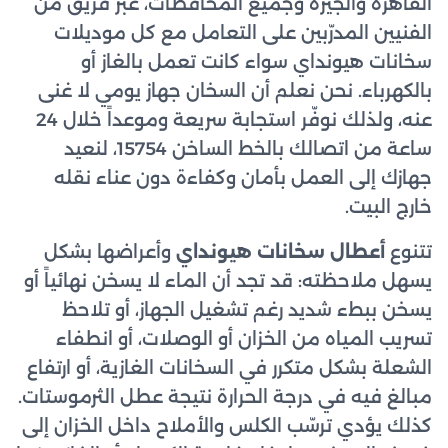
القاهرة والجيزة وجميع المحافظات، عبر فريق من
الفنيين المدرّبين على التعامل مع كل موديلات
سخانات هيونداي سواء كانت تعمل بالغاز أو
بالكهرباء. نحن نعلم أن السخان جهاز يومي لا غنى
عنه، ولذلك نوفّر استجابة سريعة وموعداً خلال 24
ساعة من اتصالك بالخط الساخن 15754، لنعيد
جهازك إلى العمل بأمان وكفاءة دون عناء نقله
خارج البيت.
تتنوع
أعطال سخانات هيونداي
وأعراضها بشكل
يسهل ملاحظته: قد تجد أن الماء لا يسخن نهائياً أو
يسخن ببطء شديد رغم تشغيل الجهاز، أو تلاحظ
تسريب المياه من الخزان أو الوصلات، أو انطفاء
الشعلة بشكل متكرر في السخانات الغازية، أو ارتفاع
مبالغ فيه في درجة الحرارة نتيجة عطل الثرموستات.
كذلك يؤدي ترسّب الكلس والأملاح داخل الخزان إلى