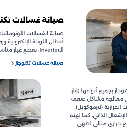
صيانة غسالات تكنو
صيانة الغسالات الأوتوماتيك
أعطال اللوحة الإلكترونية ور
الـInverter، بقطع غيار مناسبة وضمان.
صيانة غسالات تكنوجاز
جاز بجميع أنواعها (غاز،
Built). نتخصص في معالجة مشاكل ضعف
 الحرارية (ثيرموكوبل)
لإشعال الذاتي. كما نهتم
يع حراري مثالي لطهي