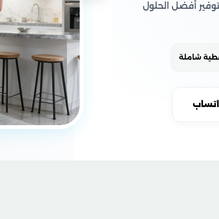
فير أفضل الحلول
طية شاملة
اتساب