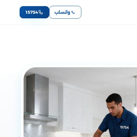
واتساب
15754