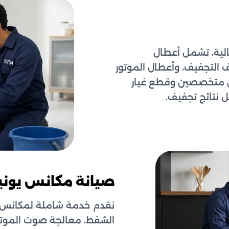
الية، تشمل أعطال
التجفيف، وأعطال الموتور
ين متخصصين وقطع غيار
 نتائج تجفيف.
صيانة مكانس يون
نقدم خدمة شاملة لمكانس 
الشفط، معالجة صوت الموتور 