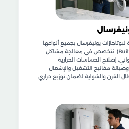
ونيفرسال
لبوتاجازات يونيفرسال بجميع أنواعها
(غاز، كهرباء، ومسطحات Built-in). نتخصص في معالجة مشاكل
ني، إصلاح الحساسات الحرارية
 وصيانة مفاتيح التشغيل والإشعال
طال الفرن والشواية لضمان توزيع حراري