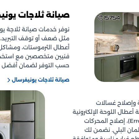
صيانة ثلاجات يوني
نوفر خدمات صيانة ثلاجة يون
مثل ضعف أو توقف التبريد، ت
أعطال الثرموستات، ومشاكل 
فنيين متخصصين مع استخدام
حسب التوفر لضمان أفضل أد
صيانة ثلاجات يونيفرسال
 وإصلاح غسالات
 أعطال اللوحة الإلكترونية
(البردة)، حل مشاكل رموز الخطأ (Error Codes)، إصلاح المحركات
ساعدين ورولمان البلي. نضمن لك