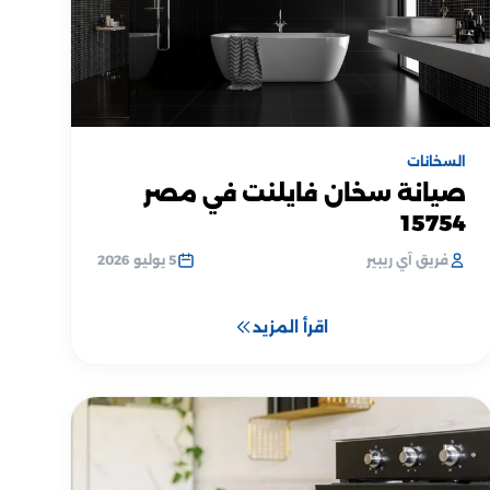
السخانات
صيانة سخان فايلنت في مصر
15754
فريق آي ريبير
5 يوليو 2026
اقرأ المزيد