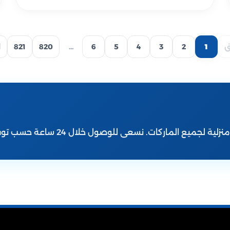
ق
1
2
3
4
5
6
...
820
821
ا
ماركات. نسعى للوصول خلال 24 ساعة حسب توفر المواعيد.