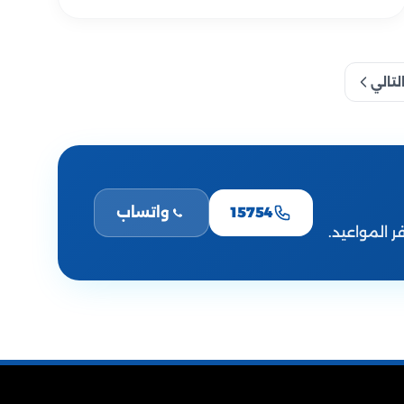
لتالي
15754
واتساب