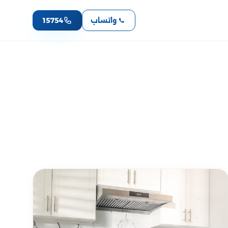
واتساب
15754