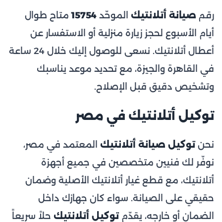
رقم
صيانة أتلانتيك
الموحّد
15754
متاح طوال
أيام الأسبوع لحجز زيارة منزلية أو الاستفسار عن
أعطال أتلانتيك. نسعى للوصول إليك خلال 24 ساعة
في القاهرة والجيزة، مع تحديد موعد يناسبك
وتشخيص دقيق قبل الإصلاح.
توكيل أتلانتيك في مصر
نحن
توكيل صيانة أتلانتيك
المعتمد في مصر،
نوفّر لك فنيين متخصصين في جميع أجهزة
أتلانتيك، مع قطع غيار أتلانتيك الأصلية وضمان
حقيقي على الصيانة. سواء كان جهازك داخل
الضمان أو خارجه، يقدّم
توكيل أتلانتيك
حلاً سريعاً