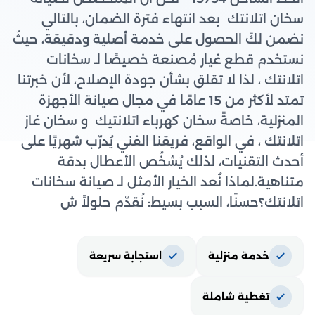
سخان اتلانتك ​ بعد انتهاء فترة الضمان، بالتالي
نضمن لكَ الحصول على خدمة أصلية ودقيقة، حيثُ
نستخدم قطع غيار مُصنعة خصيصًا لـ سخانات
اتلانتك ​، لذا لا تقلق بشأن جودة الإصلاح، لأن خبرتنا
تمتد لأكثر من 15 عامًا في مجال صيانة الأجهزة
المنزلية، خاصةً سخان كهرباء اتلانتيك ​ و سخان غاز
اتلانتك ​، في الواقع، فريقنا الفني يُدرّب شهريًا على
أحدث التقنيات، لذلك يُشخّص الأعطال بدقة
متناهية.لماذا نُعد الخيار الأمثل لـ صيانة سخانات
اتلانتك​؟حسنًا، السبب بسيط: نُقدّم حلولاً ش
خدمة منزلية
استجابة سريعة
تغطية شاملة