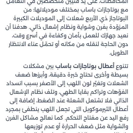
المحافظات، على يد فنيين متخصصين في التعامل
مع بوتاجازات باساب بمختلف موديلاتها؛ من
البوتاجاز ذي الأربع شعلات إلى الموديلات الكبيرة
المزوّدة بفرن وشواية ونظام إشعال ذاتي. هدفنا أن
نعيد جهازك للعمل بأمان وكفاءة في أسرع وقت،
دون الحاجة لنقله من مكانه أو تحمّل عناء الانتظار
الطويل.
تتنوع
أعطال بوتاجازات باساب
بين مشكلات
بسيطة وأخرى تحتاج خبرة دقيقة، وأبرزها ضعف
الشعلات وتغيّر لون اللهب إلى الأصفر بسبب انسداد
الفوّهات وتراكم بقايا الطهي، وتلف نظام الإشعال
الذاتي فلا تشتعل الشعلة عند الضغط، إضافة إلى
أعطال الثيرموكوبل التي تجعل اللهب ينطفئ بمجرد
رفع اليد عن مفتاح التحكم. كما نعالج مشاكل الفرن
والشواية مثل ضعف الحرارة أو عدم توزيعها