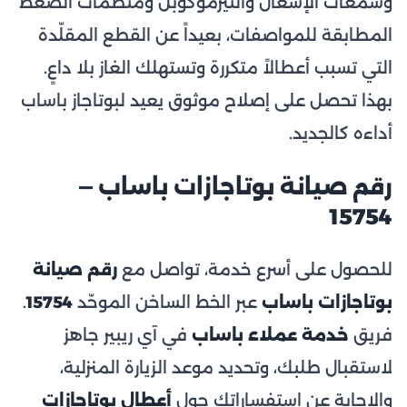
وشمعات الإشعال والثيرموكوبل ومنظّمات الضغط
المطابقة للمواصفات، بعيداً عن القطع المقلّدة
التي تسبب أعطالاً متكررة وتستهلك الغاز بلا داعٍ.
بهذا تحصل على إصلاح موثوق يعيد لبوتاجاز باساب
أداءه كالجديد.
رقم صيانة بوتاجازات باساب —
15754
للحصول على أسرع خدمة، تواصل مع
رقم صيانة
بوتاجازات باساب
عبر الخط الساخن الموحّد
15754
.
فريق
خدمة عملاء باساب
في آي ريبير جاهز
لاستقبال طلبك، وتحديد موعد الزيارة المنزلية،
والإجابة عن استفساراتك حول
أعطال بوتاجازات