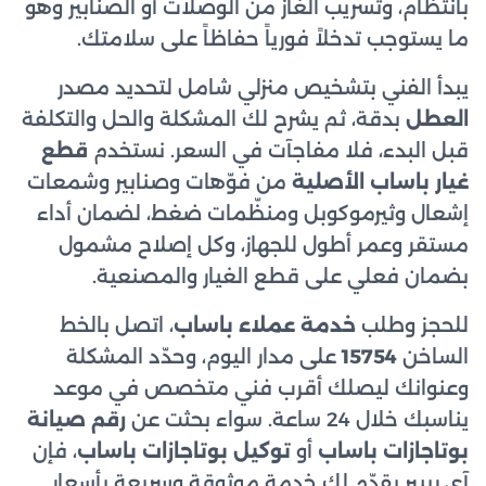
بانتظام، وتسريب الغاز من الوصلات أو الصنابير وهو
ما يستوجب تدخلاً فورياً حفاظاً على سلامتك.
يبدأ الفني بتشخيص منزلي شامل لتحديد مصدر
العطل
بدقة، ثم يشرح لك المشكلة والحل والتكلفة
قبل البدء، فلا مفاجآت في السعر. نستخدم
قطع
غيار باساب الأصلية
من فوّهات وصنابير وشمعات
إشعال وثيرموكوبل ومنظّمات ضغط، لضمان أداء
مستقر وعمر أطول للجهاز، وكل إصلاح مشمول
بضمان فعلي على قطع الغيار والمصنعية.
للحجز وطلب
خدمة عملاء باساب
، اتصل بالخط
الساخن
15754
على مدار اليوم، وحدّد المشكلة
وعنوانك ليصلك أقرب فني متخصص في موعد
يناسبك خلال 24 ساعة. سواء بحثت عن
رقم صيانة
بوتاجازات باساب
أو
توكيل بوتاجازات باساب
، فإن
آي ريبير يقدّم لك خدمة موثوقة وسريعة بأسعار