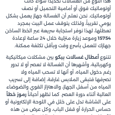
هذا النوع من الغسالات تحديداً سواء كانت
أوتوماتيك فوق أو أمامية التحميل أو نصف
أوتوماتيك. نحن نعلم أن الغسالة جهاز يعمل بشكل
يومي تقريباً، ولذلك يتوقف عمل البيت بمجرد
تعطلها، لهذا نوفر استجابة سريعة عبر الخط الساخن
15754
وموعد زيارة منزلية خلال 24 ساعة لإعادة
جهازك للعمل بأسرع وقت وبأقل تكلفة ممكنة.
تتنوع
أعطال غسالات بيكو
بين مشكلات ميكانيكية
وكهربائية، وأشهرها أن الغسالة لا تعصر أو لا تدور
رغم دخول المياه، أو أنها لا تسحب المياه ولا
تصرفها فتبقى الملابس غارقة، إضافة إلى تسريب
المياه من أسفل الجهاز، والاهتزاز القوي والضوضاء
العالية أثناء دورة العصر. كما تظهر أحياناً
رموز خطأ
على الشاشة تدل على خلل في اللوحة الإلكترونية أو
حساس الحرارة أو قفل الباب، وكل عرض من هذه