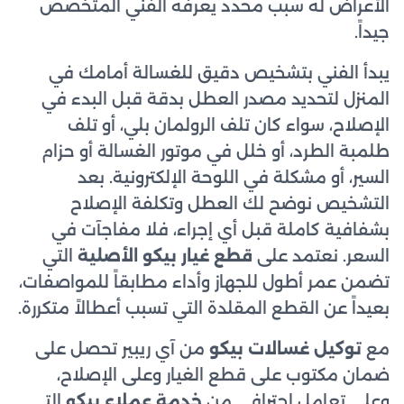
الأعراض له سبب محدد يعرفه الفني المتخصص
جيداً.
يبدأ الفني بتشخيص دقيق للغسالة أمامك في
المنزل لتحديد مصدر العطل بدقة قبل البدء في
الإصلاح، سواء كان تلف الرولمان بلي، أو تلف
طلمبة الطرد، أو خلل في موتور الغسالة أو حزام
السير، أو مشكلة في اللوحة الإلكترونية. بعد
التشخيص نوضح لك العطل وتكلفة الإصلاح
بشفافية كاملة قبل أي إجراء، فلا مفاجآت في
السعر. نعتمد على
قطع غيار بيكو الأصلية
التي
تضمن عمر أطول للجهاز وأداء مطابقاً للمواصفات،
بعيداً عن القطع المقلدة التي تسبب أعطالاً متكررة.
مع
توكيل غسالات بيكو
من آي ريبير تحصل على
ضمان مكتوب على قطع الغيار وعلى الإصلاح،
وعلى تعامل احترافي من
خدمة عملاء بيكو
التي