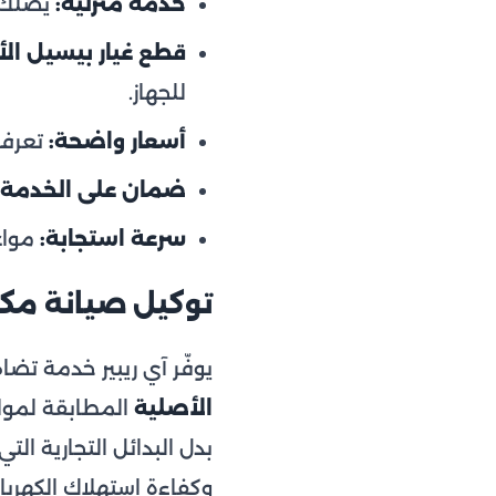
خدمة منزلية:
يصلك ا
قطع غيار بيسيل الأ
للجهاز.
أسعار واضحة:
تعرف 
ضمان على الخدمة:
سرعة استجابة:
مواعيد خلال 24 ساعة 
توكيل صيانة مكا
يوفّر آي ريبير خدمة تض
الأصلية
المطابقة لمواص
بدل البدائل التجارية ال
وكفاءة استهلاك الكهربا