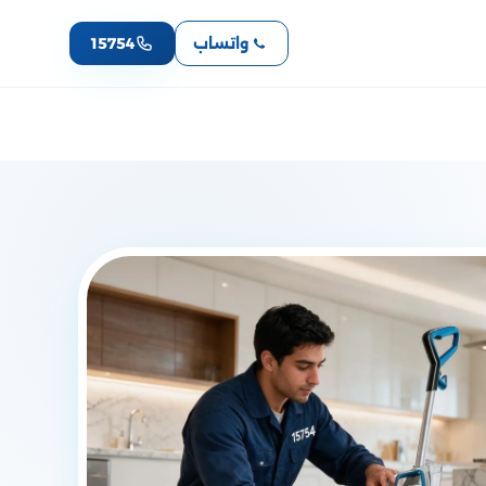
واتساب
15754