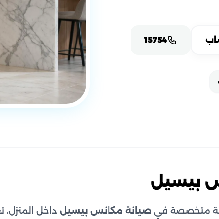
اب
15754
س بيسيل
 متخصصة في
صيانة مكانس بيسيل
داخل المنزل، ت