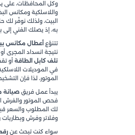
وكل المحافظات، على يد
واللاسلكية ومكانس البخ
البيت، ولذلك نوفّر لك حل
به، إذ يصلك الفني إلى با
تتنوّع
أعطال مكانس بي
نتيجة انسداد المجرى أو ا
تلف كابل الطاقة
أو تقط
في الموديلات اللاسلكية
الموتور، لذا فإن التشخيص
يبدأ عمل فريق
صيانة 
فحص الموتور والفرش الدو
لك المطلوب والسعر قبل 
وفلاتر وفرش وبطاريات 
سواء كنت تبحث عن
رقم