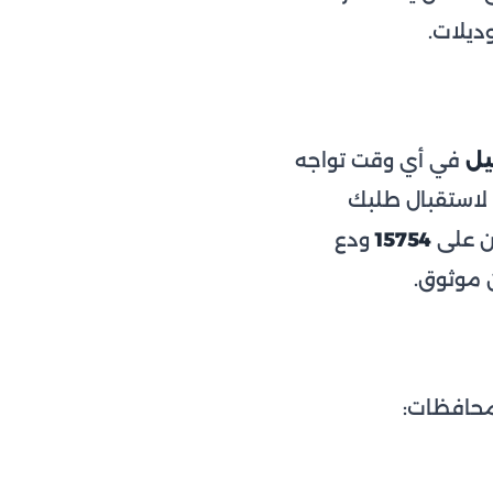
ديلات.
يل
في أي وقت تواجه
 لاستقبال طلبك
آن على
15754
ودع
 موثوق.
لمحافظات: