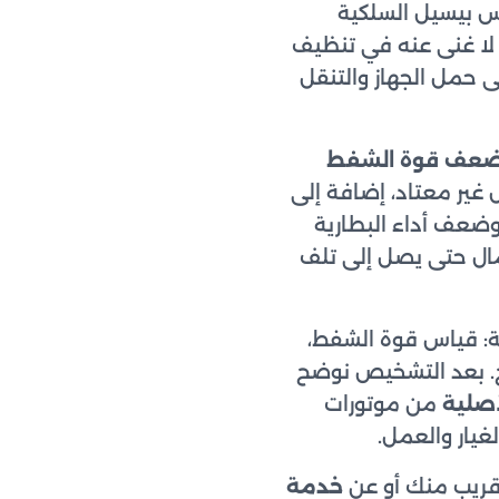
س بيسيل السلكية
 لا غنى عنه في تنظيف
ى حمل الجهاز والتنقل
عف قوة الشفط
 غير معتاد، إضافة إلى
وضعف أداء البطارية
همال حتى يصل إلى تلف
 قياس قوة الشفط،
تيح. بعد التشخيص نوضح
أصلية
من موتورات
يار والعمل.
ريب منك أو عن
خدمة