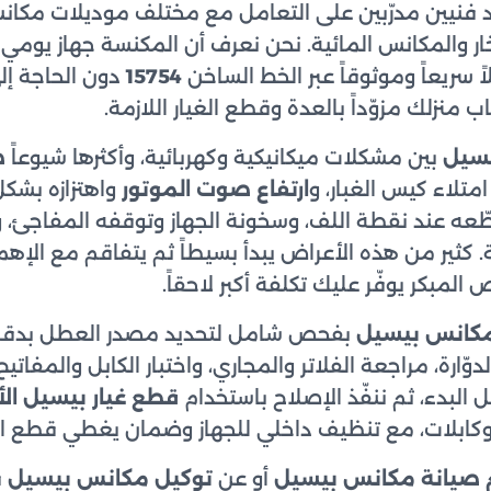
 فنيين مدرّبين على التعامل مع مختلف موديلات مكان
ار والمكانس المائية. نحن نعرف أن المكنسة جهاز يومي
اً سريعاً وموثوقاً عبر الخط الساخن
15754
دون الحاجة إل
ب منزلك مزوّداً بالعدة وقطع الغيار اللازمة.
سيل
بين مشكلات ميكانيكية وكهربائية، وأكثرها شيوعاً
ض
متلاء كيس الغبار، و
ارتفاع صوت الموتور
واهتزازه بشكل
ّعه عند نقطة اللف، وسخونة الجهاز وتوقفه المفاجئ، 
. كثير من هذه الأعراض يبدأ بسيطاً ثم يتفاقم مع الإ
 المبكر يوفّر عليك تكلفة أكبر لاحقاً.
مكانس بيسيل
بفحص شامل لتحديد مصدر العطل بدقة:
ّارة، مراجعة الفلاتر والمجاري، واختبار الكابل والمفا
البدء، ثم ننفّذ الإصلاح باستخدام
قطع غيار بيسيل ال
وكابلات، مع تنظيف داخلي للجهاز وضمان يغطي قطع الغ
 صيانة مكانس بيسيل
أو عن
توكيل مكانس بيسيل
ق