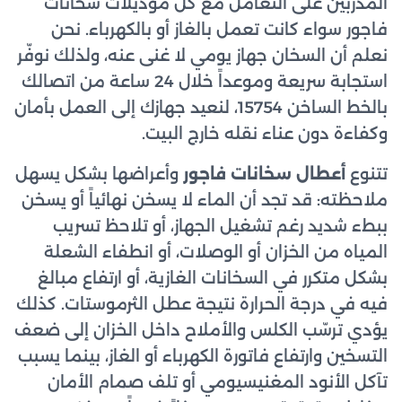
المدرّبين على التعامل مع كل موديلات سخانات
فاجور سواء كانت تعمل بالغاز أو بالكهرباء. نحن
نعلم أن السخان جهاز يومي لا غنى عنه، ولذلك نوفّر
استجابة سريعة وموعداً خلال 24 ساعة من اتصالك
بالخط الساخن 15754، لنعيد جهازك إلى العمل بأمان
وكفاءة دون عناء نقله خارج البيت.
تتنوع
أعطال سخانات فاجور
وأعراضها بشكل يسهل
ملاحظته: قد تجد أن الماء لا يسخن نهائياً أو يسخن
ببطء شديد رغم تشغيل الجهاز، أو تلاحظ تسريب
المياه من الخزان أو الوصلات، أو انطفاء الشعلة
بشكل متكرر في السخانات الغازية، أو ارتفاع مبالغ
فيه في درجة الحرارة نتيجة عطل الثرموستات. كذلك
يؤدي ترسّب الكلس والأملاح داخل الخزان إلى ضعف
التسخين وارتفاع فاتورة الكهرباء أو الغاز، بينما يسبب
تآكل الأنود المغنيسيومي أو تلف صمام الأمان