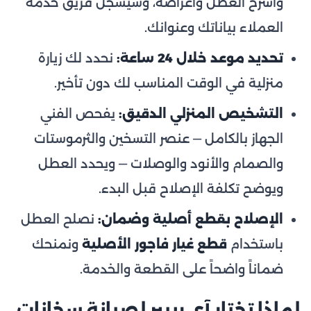
واشرح العطل وأعراضه، وسيسجّل فريق خدمة
العملاء بياناتك وعنوانك.
تحديد موعد خلال 24 ساعة:
نحدد لك زيارة
منزلية في الوقت المناسب لك دون تأخير.
التشخيص المنزلي الدقيق:
يفحص الفني
الجهاز بالكامل — عنصر التسخين والثرموستات
والصمام والأنود والوصلات — ويحدد العطل
ويوضح تكلفة الإصلاح قبل البدء.
الإصلاح بقطع أصلية وضمان:
نصلح العطل
باستخدام
قطع غيار فاجور الأصلية
ونمنحك
ضماناً واضحاً على القطعة والخدمة.
لماذا تختار آي ريبير لصيانة سخانات