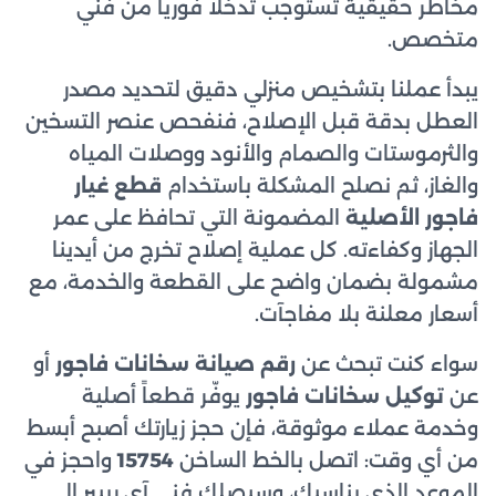
مخاطر حقيقية تستوجب تدخلاً فورياً من فني
متخصص.
يبدأ عملنا بتشخيص منزلي دقيق لتحديد مصدر
العطل بدقة قبل الإصلاح، فنفحص عنصر التسخين
والثرموستات والصمام والأنود ووصلات المياه
والغاز، ثم نصلح المشكلة باستخدام
قطع غيار
فاجور الأصلية
المضمونة التي تحافظ على عمر
الجهاز وكفاءته. كل عملية إصلاح تخرج من أيدينا
مشمولة بضمان واضح على القطعة والخدمة، مع
أسعار معلنة بلا مفاجآت.
سواء كنت تبحث عن
رقم صيانة سخانات فاجور
أو
عن
توكيل سخانات فاجور
يوفّر قطعاً أصلية
وخدمة عملاء موثوقة، فإن حجز زيارتك أصبح أبسط
من أي وقت: اتصل بالخط الساخن
15754
واحجز في
الموعد الذي يناسبك، وسيصلك فني آي ريبير إلى