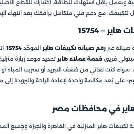
ية ويعمل بأقل استهلاك للطاقة. اختيارك للقطع الأصلية
ول لتكييفك، مع دعم فني متكامل يرافقك بعد انتهاء الإ
اير — 15754
صيانة عبر
رقم صيانة تكييفات هاير
الموحّد
15754
؛ ا
يتولى فريق
خدمة عملاء هاير
تحديد موعد زيارة منزلي
 سواء كنت تعاني من ضعف التبريد أو تسريب المياه أو 
بير» على بُعد مكالمة واحدة لإعادة الراحة والبرودة إلى 
هاير في محافظات مصر
نة تكييفات هاير المنزلية في القاهرة والجيزة وجميع الم