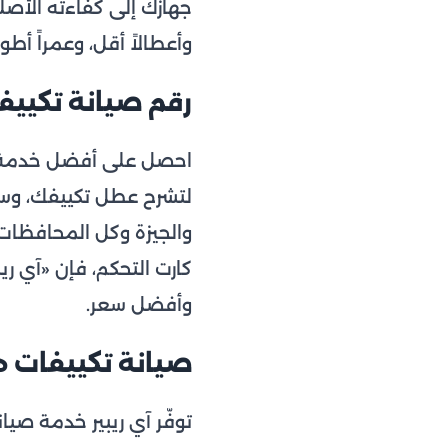
جهازك إلى كفاءته الأصل
وأعطالاً أقل، وعمراً أط
رقم صيانة تكييفات ه
احصل على أفضل خدمة 
لتشرح عطل تكييفك، وس
والجيزة وكل المحافظات.
كارت التحكم، فإن «آي ري
وأفضل سعر.
صيانة تكييفات 
توفّر آي ريبير خدمة صيا