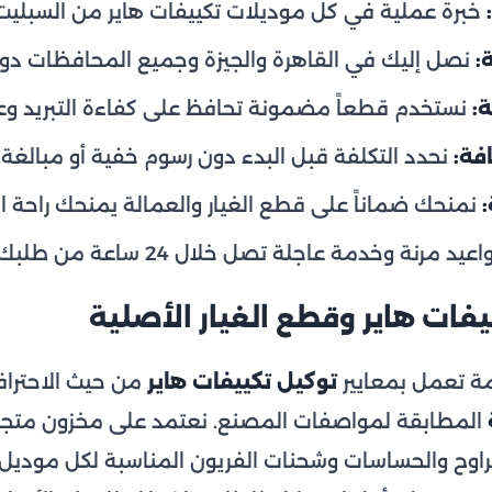
خبرة عملية في كل موديلات تكييفات هاير من السبليت 
:
نصل إليك في القاهرة والجيزة وجميع المحافظات دون 
:
نستخدم قطعاً مضمونة تحافظ على كفاءة التبريد وعمر
فة:
نحدد التكلفة قبل البدء دون رسوم خفية أو مبالغة.
نمنحك ضماناً على قطع الغيار والعمالة يمنحك راحة الب
يد مرنة وخدمة عاجلة تصل خلال 24 ساعة من طلبك.
فات هاير وقطع الغيار الأصلية
دمة تعمل بمعايير
توكيل تكييفات هاير
من حيث الاحترافي
المطابقة لمواصفات المصنع. نعتمد على مخزون متجد
لمراوح والحساسات وشحنات الفريون المناسبة لكل موديل