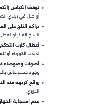
توقف الكباس (الكم
أو خلل في ريلاي الحما
تراكم الثلج على المب
اتساخ الفلتر أو تعطل
أعطال كارت التحكم ا
تذبذب الكهرباء أو تلف
أصوات وضوضاء غير
وجود جسم عالق بالم
روائح كريهة عند ال
الدوري.
عدم استجابة الجهاز