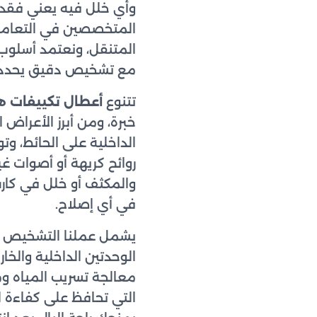
وأي خلل فيه يعني فقدان 
المتخصصين في التعامل م
المتنقل، ونعتمد أسلو
مع تشخيص دقيق يحدد س
تتنوع
أعطال تكييفات ها
خبرة، ومن أبرز الأعراض 
الداخلية على الحائط، و
روائح كريهة أو أصوات غي
والمكثف أو خلل في كارت
في أي إصلاح.
يشمل عملنا التشخيص الم
الوحدتين الداخلية والخار
معالجة تسريب المياه و
التي تحافظ على كفاءة ا