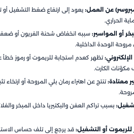
بروسر) عن العمل:
يعود إلى ارتفاع ضغط التشغيل أو ت
ية الحراري.
خر أو المواسير:
سببه انخفاض شحنة الفريون أو ضعف ت
 مروحة الوحدة الداخلية.
لإلكتروني:
تظهر كعدم استجابة للريموت أو رموز خطأ ع
 مكوّنات الكارت.
 معتادة:
تنتج عن اهتراء رمان بلي المروحة أو ارتخاء تثب
روحة.
تشغيل:
بسبب تراكم العفن والبكتيريا داخل المبخر والفلا
 للريموت أو التشغيل:
قد يرجع إلى تلف حساس الاستق