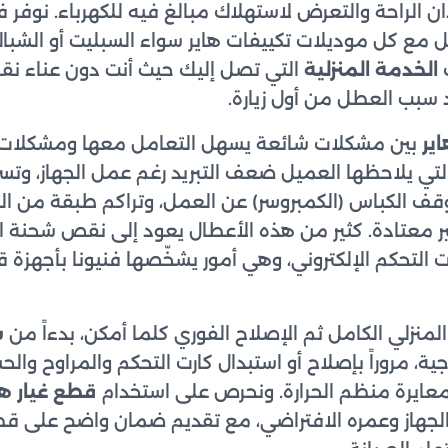
الراحة والتعرض لاستهلاك مبالغ فيه للكهرباء. نوفر فر
ع كل موديلات تكييفات هاير سواء السبليت أو الشباك 
ب
الخدمة المنزلية
التي تصل إليك حيث أنت دون عناء نقل 
بب العطل من أول زيارة.
ير
بين مشكلات شائعة يسهل التعامل معها ومشكلات ف
التي يلاحظها العميل ضعف التبريد رغم عمل الجهاز، وتس
توقف الكباس (الكمبروسر) عن العمل، وتراكم طبقة من الث
ر معتادة. كثير من هذه الأعطال يعود إلى نقص شحنة الف
 التحكم الإلكتروني، وهي أمور يشخّصها فنيونا بأجهزة 
نزلي الكامل ثم الإصلاح الفوري كلما أمكن، بدءاً من
ش
جية، مروراً بإصلاح أو استبدال كارت التحكم والمراوح وال
معايرة منظم الحرارة. ونحرص على استخدام
قطع غيار ها
لجهاز وعمره الافتراضي، مع تقديم ضمان واضح على قطع