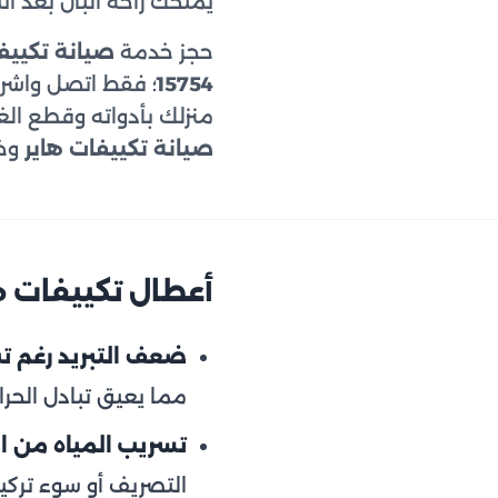
يمنحك راحة البال بعد انت
حجز خدمة
صيانة تكييف
15754
منزلك بأدواته وقطع الغ
صيانة تكييفات هاير
وخد
أعطال تكييفات ه
ضعف التبريد رغم تش
مما يعيق تبادل الحرار
تسريب المياه من ال
التصريف أو سوء تركي