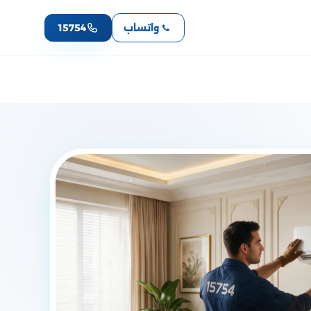
واتساب
15754