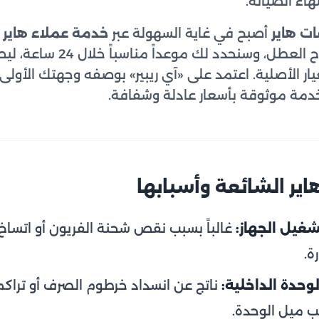
هاء الصيانة.
ات هاير
أصبح في غاية السهولة عبر
خدمة عملاء هاير
ع
؛ فقط اتصل واشرح العطل، وسنحد
يار الأصلية. اعتمد على «آي ريبير» بوصفه وجهتك الأو
مة موثوقة بأسعار عادلة وشفافة.
اير الشائعة وأسبابها
غيل الجهاز:
غالباً بسبب نقص شحنة الفريون أو اتساخ 
ة.
وحدة الداخلية:
ناتج عن انسداد خرطوم الصرف أو تراك
ب ميل الوحدة.