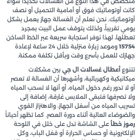
متخصص في هذا النوع من الغسالات تحديداً سواء
كانت أوتوماتيك فوق أو أمامية التحميل أو نصف
أوتوماتيك. نحن نعلم أن الغسالة جهاز يعمل بشكل
يومي تقريباً، ولذلك يتوقف عمل البيت بمجرد
تعطلها، لهذا نوفر استجابة سريعة عبر الخط الساخن
15754
وموعد زيارة منزلية خلال 24 ساعة لإعادة
جهازك للعمل بأسرع وقت وبأقل تكلفة ممكنة.
تتنوع
أعطال غسالات ال جي
بين مشكلات
ميكانيكية وكهربائية، وأشهرها أن الغسالة لا تعصر
أو لا تدور رغم دخول المياه، أو أنها لا تسحب المياه
ولا تصرفها فتبقى الملابس غارقة، إضافة إلى
تسريب المياه من أسفل الجهاز، والاهتزاز القوي
والضوضاء العالية أثناء دورة العصر. كما تظهر أحياناً
رموز خطأ
على الشاشة تدل على خلل في اللوحة
الإلكترونية أو حساس الحرارة أو قفل الباب، وكل