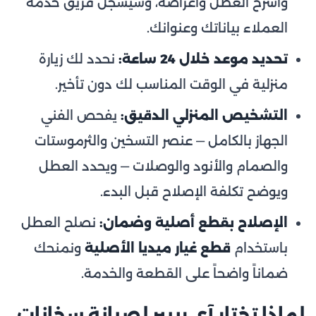
واشرح العطل وأعراضه، وسيسجّل فريق خدمة
العملاء بياناتك وعنوانك.
تحديد موعد خلال 24 ساعة:
نحدد لك زيارة
منزلية في الوقت المناسب لك دون تأخير.
التشخيص المنزلي الدقيق:
يفحص الفني
الجهاز بالكامل — عنصر التسخين والثرموستات
والصمام والأنود والوصلات — ويحدد العطل
ويوضح تكلفة الإصلاح قبل البدء.
الإصلاح بقطع أصلية وضمان:
نصلح العطل
باستخدام
قطع غيار ميديا الأصلية
ونمنحك
ضماناً واضحاً على القطعة والخدمة.
لماذا تختار آي ريبير لصيانة سخانات