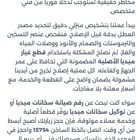
مخاطر حقيقية تستوجب تدخلاً فورياً من فني
متخصص.
يبدأ عملنا بتشخيص منزلي دقيق لتحديد مصدر
العطل بدقة قبل الإصلاح، فنفحص عنصر التسخين
والثرموستات والصمام والأنود ووصلات المياه
والغاز، ثم نصلح المشكلة باستخدام
قطع غيار
ميديا الأصلية
المضمونة التي تحافظ على عمر
الجهاز وكفاءته. كل عملية إصلاح تخرج من أيدينا
مشمولة بضمان واضح على القطعة والخدمة، مع
أسعار معلنة بلا مفاجآت.
سواء كنت تبحث عن
رقم صيانة سخانات ميديا
أو
عن
توكيل سخانات ميديا
يوفّر قطعاً أصلية
وخدمة عملاء موثوقة، فإن حجز زيارتك أصبح أبسط
من أي وقت: اتصل بالخط الساخن
15754
واحجز في
الموعد الذي يناسبك، وسيصلك فني آي ريبير إلى