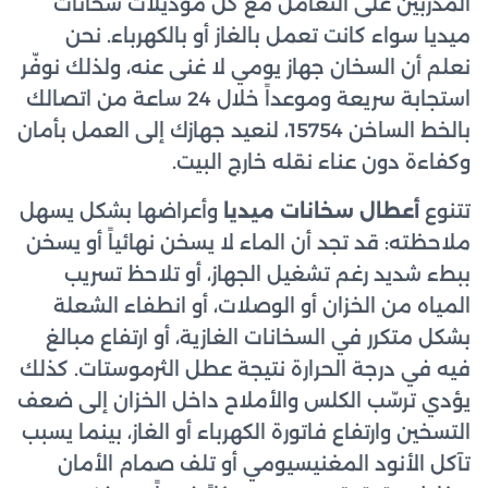
المدرّبين على التعامل مع كل موديلات سخانات
ميديا سواء كانت تعمل بالغاز أو بالكهرباء. نحن
نعلم أن السخان جهاز يومي لا غنى عنه، ولذلك نوفّر
استجابة سريعة وموعداً خلال 24 ساعة من اتصالك
بالخط الساخن 15754، لنعيد جهازك إلى العمل بأمان
وكفاءة دون عناء نقله خارج البيت.
تتنوع
أعطال سخانات ميديا
وأعراضها بشكل يسهل
ملاحظته: قد تجد أن الماء لا يسخن نهائياً أو يسخن
ببطء شديد رغم تشغيل الجهاز، أو تلاحظ تسريب
المياه من الخزان أو الوصلات، أو انطفاء الشعلة
بشكل متكرر في السخانات الغازية، أو ارتفاع مبالغ
فيه في درجة الحرارة نتيجة عطل الثرموستات. كذلك
يؤدي ترسّب الكلس والأملاح داخل الخزان إلى ضعف
التسخين وارتفاع فاتورة الكهرباء أو الغاز، بينما يسبب
تآكل الأنود المغنيسيومي أو تلف صمام الأمان