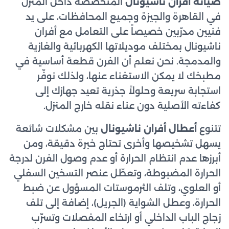
صيانة أفران ناشيونال
المتخصصة داخل المنزل
في القاهرة والجيزة وجميع المحافظات، على يد
فنيين مدرّبين خصيصاً على التعامل مع أفران
ناشيونال بمختلف موديلاتها الكهربائية والغازية
والمدمجة. نحن نعلم أن الفرن قطعة أساسية في
مطبخك لا يمكن الاستغناء عنها، ولذلك نوفّر
استجابة سريعة وحلولاً جذرية تعيد جهازك إلى
كفاءته الأصلية دون عناء نقله خارج المنزل.
تتنوع
أعطال أفران ناشيونال
بين مشكلات شائعة
يسهل تشخيصها وأخرى تحتاج خبرة دقيقة، ومن
أبرزها عدم انتظام الحرارة أو عدم وصول الفرن لدرجة
الحرارة المضبوطة، وتعطّل عنصر التسخين السفلي
أو العلوي، وتلف الثرموستات المسؤول عن ضبط
الحرارة، وعطل الشواية (الجريل)، إضافة إلى تلف
زجاج الباب الداخلي أو ارتخاء المفصلات وتسرّب