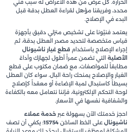
الحرارة. كل عرض من هذه الأعراض له سبب فني
محدد، وفريقنا مؤهل لقراءة العطل بدقة قبل
البدء في الإصلاح.
يعتمد فنيّونا على تشخيص منزلي دقيق بأجهزة
قياس متخصصة لتحديد مصدر العطل بدقة، ثم
إجراء الإصلاح باستخدام
قطع غيار ناشيونال
الأصلية
التي تضمن عمراً أطول لجهازك وأداءً
مطابقاً للمواصفات، مع ضمان مكتوب على قطع
الغيار والإصلاح يمنحك راحة البال. سواء كان العطل
بسيطاً كاستبدال لمبة الإضاءة أو معقداً كإصلاح
لوحة التحكم الإلكترونية، فإننا نتعامل معه بالكفاءة
والشفافية نفسها في الأسعار.
احجز خدمتك الآن بسهولة عبر
خدمة عملاء
ناشيونال
على الخط الساخن
15754
؛ يكفي أن تصف
المشكلة لموظف الاستقبال ليحدّد لك موعد الزيارة