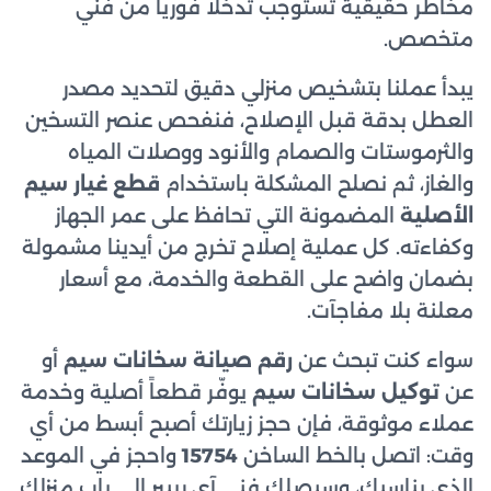
مخاطر حقيقية تستوجب تدخلاً فورياً من فني
متخصص.
يبدأ عملنا بتشخيص منزلي دقيق لتحديد مصدر
العطل بدقة قبل الإصلاح، فنفحص عنصر التسخين
والثرموستات والصمام والأنود ووصلات المياه
والغاز، ثم نصلح المشكلة باستخدام
قطع غيار سيم
الأصلية
المضمونة التي تحافظ على عمر الجهاز
وكفاءته. كل عملية إصلاح تخرج من أيدينا مشمولة
بضمان واضح على القطعة والخدمة، مع أسعار
معلنة بلا مفاجآت.
سواء كنت تبحث عن
رقم صيانة سخانات سيم
أو
عن
توكيل سخانات سيم
يوفّر قطعاً أصلية وخدمة
عملاء موثوقة، فإن حجز زيارتك أصبح أبسط من أي
وقت: اتصل بالخط الساخن
15754
واحجز في الموعد
الذي يناسبك، وسيصلك فني آي ريبير إلى باب منزلك