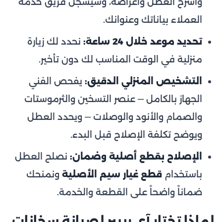
واشرح العطل وأعراضه، وسيسجّل فريق خدمة
العملاء بياناتك وعنوانك.
تحديد موعد خلال 24 ساعة:
نحدد لك زيارة
منزلية في الوقت المناسب لك دون تأخير.
التشخيص المنزلي الدقيق:
يفحص الفني
الجهاز بالكامل — عنصر التسخين والثرموستات
والصمام والأنود والوصلات — ويحدد العطل
ويوضح تكلفة الإصلاح قبل البدء.
الإصلاح بقطع أصلية وضمان:
نصلح العطل
باستخدام
قطع غيار سيم الأصلية
ونمنحك
ضماناً واضحاً على القطعة والخدمة.
لماذا تختار آي ريبير لصيانة سخانات