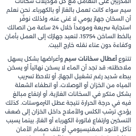
المدرّبين على التعامل مع كل موديلات سخانات
سيم سواء كانت تعمل بالغاز أو بالكهرباء. نحن نعلم
أن السخان جهاز يومي لا غنى عنه، ولذلك نوفّر
استجابة سريعة وموعداً خلال 24 ساعة من اتصالك
بالخط الساخن 15754، لنعيد جهازك إلى العمل بأمان
وكفاءة دون عناء نقله خارج البيت.
تتنوع
أعطال سخانات سيم
وأعراضها بشكل يسهل
ملاحظته: قد تجد أن الماء لا يسخن نهائياً أو يسخن
ببطء شديد رغم تشغيل الجهاز، أو تلاحظ تسريب
المياه من الخزان أو الوصلات، أو انطفاء الشعلة
بشكل متكرر في السخانات الغازية، أو ارتفاع مبالغ
فيه في درجة الحرارة نتيجة عطل الثرموستات. كذلك
يؤدي ترسّب الكلس والأملاح داخل الخزان إلى ضعف
التسخين وارتفاع فاتورة الكهرباء أو الغاز، بينما يسبب
تآكل الأنود المغنيسيومي أو تلف صمام الأمان