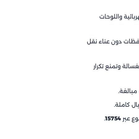
بائية واللوحات
افظات دون عناء نقل
الة وتمنع تكرار
مبالغة.
ل كاملة.
.
15754