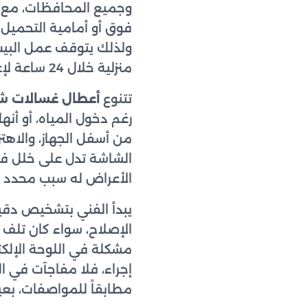
وجميع المحافظات، مع ف
فوق أو أمامية التحميل 
ولذلك يتوقف عمل البيت 
منزلية خلال 24 ساعة لإعادة جهازك للعمل بأسرع وقت وبأقل تكلفة ممكنة.
تتنوع
أعطال غسالات ش
رغم دخول المياه، أو أنه
من أسفل الجهاز، والاهتزا
الشاشة تدل على خلل في 
الأعراض له سبب محدد ي
يبدأ الفني بتشخيص دقي
الإصلاح، سواء كان تلف ا
مشكلة في اللوحة الإلك
إجراء، فلا مفاجآت في ا
مطابقاً للمواصفات، بعيد