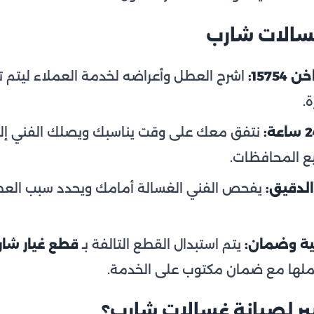
سالات شارب
157:
اشرح العطل وأعراضه لخدمة العملاء ليتم 
ة.
نتفق معك على وقت يناسبك ويصلك الفني إلى
يع المحافظات.
لدقيق:
يفحص الفني الغسالة أمامك ويحدد سبب العطل
ية وضمان:
يتم استبدال القطع التالفة بـ
قطع غيار شار
عملها مع ضمان مكتوب على الخدمة.
يبير لصيانة غسالات شارب؟