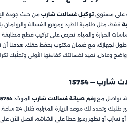
مة على مستوى
توكيل غسالات شارب
من حيث جودة الإص
ة
فقط، مثل طلمبة الطرد وموتور الغسالة والرولمان بل
ساسات الحرارة والمياه. نحرص على تركيب قطع مطابقة 
 أطول لجهازك، مع ضمان مكتوب يحفظ حقك. هدفنا أن
ضح وعادل، تعيد لغسالتك كفاءتها الأولى وتجنّبك تكرا
ارب — 15754
، تواصل مع
رقم صيانة غسالات شارب
الموحّد
15754
في آي ريبير طلبك وتح
 أو تسرّب أو تظهر رموز خطأ على الشاشة، اتصل الآن على