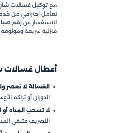
مع
توكيل غسالات شار
تعامل احترافي من
خدمة
للاستفسار عن
رقم صيان
منزلية سريعة وموثوقة 
أعطال غسالات شا
الغسالة لا تعصر ولا
الدوران أو تراكم الأو
لا تسحب المياه أو ل
التصريف فتبقى المياه