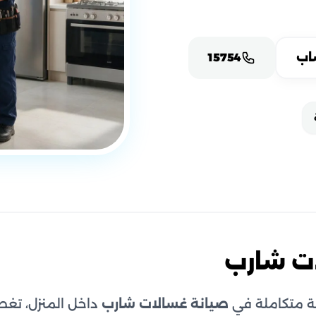
اب
15754
ت شارب
 متكاملة في
صيانة غسالات شارب
داخل المنزل، تغطي