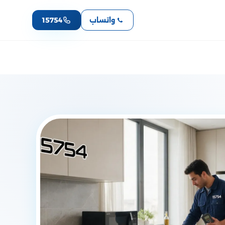
واتساب
15754