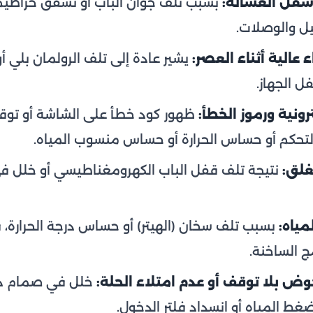
سفل الغسالة:
بسبب تلف جوان الباب أو تشقق خراطيم ا
ل والوصلات.
عالية أثناء العصر:
يشير عادة إلى تلف الرولمان بلي أو
فل الجهاز.
رونية ورموز الخطأ:
ظهور كود خطأ على الشاشة أو توق
تحكم أو حساس الحرارة أو حساس منسوب المياه.
ُغلق:
نتيجة تلف قفل الباب الكهرومغناطيسي أو خلل في
مياه:
بسبب تلف سخان (الهيتر) أو حساس درجة الحرارة،
ج الساخنة.
وض بلا توقف أو عدم امتلاء الحلة:
خلل في صمام دخو
غط المياه أو انسداد فلتر الدخول.