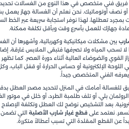
ريق فني متخصص في هذا النوع من الغسالات تحديداً 
أو نصف أوتوماتيك. نحن نعلم أن الغسالة جهاز يعمل بشك
بمجرد تعطلها، لهذا نوفر استجابة سريعة عبر الخط ال
ارب
بين مشكلات ميكانيكية وكهربائية، وأشهرها أن الغسال
ا لا تسحب المياه ولا تصرفها فتبقى الملابس غارقة، إضا
ز القوي والضوضاء العالية أثناء دورة العصر. كما تظهر أح
اللوحة الإلكترونية أو حساس الحرارة أو قفل الباب، 
عرفه الفني المتخصص جيداً.
ق للغسالة أمامك في المنزل لتحديد مصدر العطل بدقة
لرولمان بلي، أو تلف طلمبة الطرد، أو خلل في موتور الغس
ترونية. بعد التشخيص نوضح لك العطل وتكلفة الإصلاح 
لسعر. نعتمد على
قطع غيار شارب الأصلية
التي تضمن ع
اً عن القطع المقلدة التي تسبب أعطالاً متكررة.