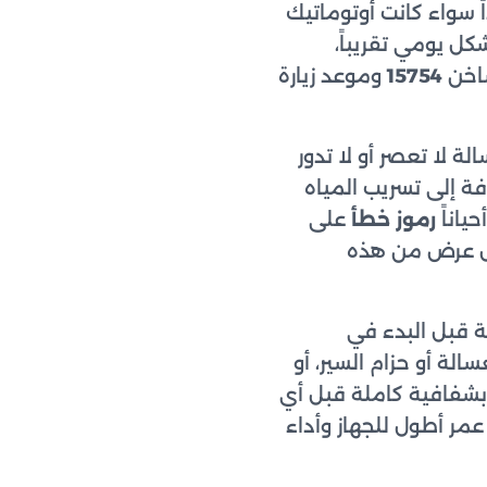
سواء كانت أوتوماتيك
ل يومي تقريباً،
ساخن
15754
وموعد زيارة
ة لا تعصر أو لا تدور
فة إلى تسريب المياه
ياناً
رموز خطأ
على
وكل عرض من هذه
 قبل البدء في
الة أو حزام السير، أو
بشفافية كاملة قبل أي
مر أطول للجهاز وأداء