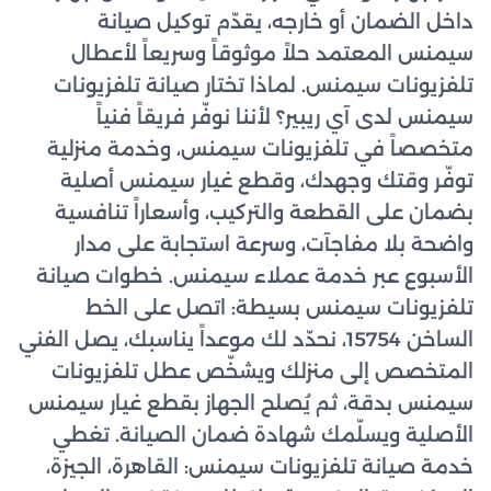
داخل الضمان أو خارجه، يقدّم توكيل صيانة
سيمنس المعتمد حلاً موثوقاً وسريعاً لأعطال
تلفزيونات سيمنس. لماذا تختار صيانة تلفزيونات
سيمنس لدى آي ريبير؟ لأننا نوفّر فريقاً فنياً
متخصصاً في تلفزيونات سيمنس، وخدمة منزلية
توفّر وقتك وجهدك، وقطع غيار سيمنس أصلية
بضمان على القطعة والتركيب، وأسعاراً تنافسية
واضحة بلا مفاجآت، وسرعة استجابة على مدار
الأسبوع عبر خدمة عملاء سيمنس. خطوات صيانة
تلفزيونات سيمنس بسيطة: اتصل على الخط
الساخن 15754، نحدّد لك موعداً يناسبك، يصل الفني
المتخصص إلى منزلك ويشخّص عطل تلفزيونات
سيمنس بدقة، ثم يُصلح الجهاز بقطع غيار سيمنس
الأصلية ويسلّمك شهادة ضمان الصيانة. تغطي
خدمة صيانة تلفزيونات سيمنس: القاهرة، الجيزة،