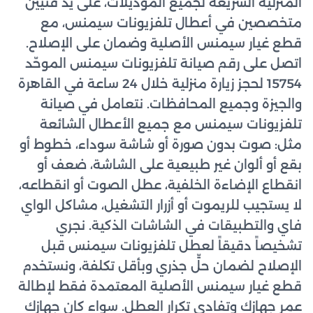
المنزلية السريعة لجميع الموديلات، على يد فنيين
متخصصين في أعطال تلفزيونات سيمنس، مع
قطع غيار سيمنس الأصلية وضمان على الإصلاح.
اتصل على رقم صيانة تلفزيونات سيمنس الموحّد
15754 لحجز زيارة منزلية خلال 24 ساعة في القاهرة
والجيزة وجميع المحافظات. نتعامل في صيانة
تلفزيونات سيمنس مع جميع الأعطال الشائعة
مثل: صوت بدون صورة أو شاشة سوداء، خطوط أو
بقع أو ألوان غير طبيعية على الشاشة، ضعف أو
انقطاع الإضاءة الخلفية، عطل الصوت أو انقطاعه،
لا يستجيب للريموت أو أزرار التشغيل، مشاكل الواي
فاي والتطبيقات في الشاشات الذكية. نجري
تشخيصاً دقيقاً لعطل تلفزيونات سيمنس قبل
الإصلاح لضمان حلٍّ جذري وبأقل تكلفة، ونستخدم
قطع غيار سيمنس الأصلية المعتمدة فقط لإطالة
عمر جهازك وتفادي تكرار العطل. سواء كان جهازك