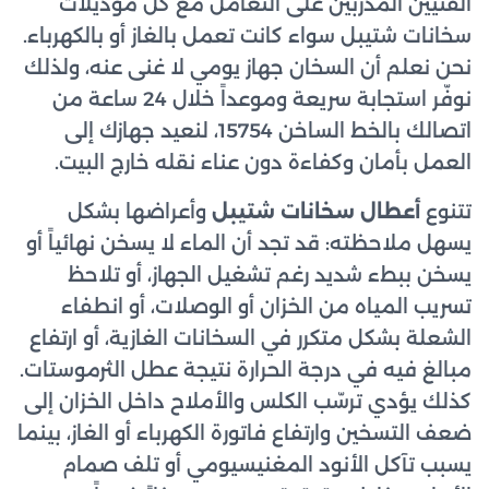
الفنيين المدرّبين على التعامل مع كل موديلات
سخانات شتيبل سواء كانت تعمل بالغاز أو بالكهرباء.
نحن نعلم أن السخان جهاز يومي لا غنى عنه، ولذلك
نوفّر استجابة سريعة وموعداً خلال 24 ساعة من
اتصالك بالخط الساخن 15754، لنعيد جهازك إلى
العمل بأمان وكفاءة دون عناء نقله خارج البيت.
تتنوع
أعطال سخانات شتيبل
وأعراضها بشكل
يسهل ملاحظته: قد تجد أن الماء لا يسخن نهائياً أو
يسخن ببطء شديد رغم تشغيل الجهاز، أو تلاحظ
تسريب المياه من الخزان أو الوصلات، أو انطفاء
الشعلة بشكل متكرر في السخانات الغازية، أو ارتفاع
مبالغ فيه في درجة الحرارة نتيجة عطل الثرموستات.
كذلك يؤدي ترسّب الكلس والأملاح داخل الخزان إلى
ضعف التسخين وارتفاع فاتورة الكهرباء أو الغاز، بينما
يسبب تآكل الأنود المغنيسيومي أو تلف صمام