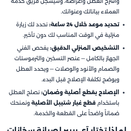
واشرح العطل وأعراضه، وسيسجّل فريق خدمة
العملاء بياناتك وعنوانك.
تحديد موعد خلال 24 ساعة:
نحدد لك زيارة
منزلية في الوقت المناسب لك دون تأخير.
التشخيص المنزلي الدقيق:
يفحص الفني
الجهاز بالكامل — عنصر التسخين والثرموستات
والصمام والأنود والوصلات — ويحدد العطل
ويوضح تكلفة الإصلاح قبل البدء.
الإصلاح بقطع أصلية وضمان:
نصلح العطل
باستخدام
قطع غيار شتيبل الأصلية
ونمنحك
ضماناً واضحاً على القطعة والخدمة.
لماذا تختار آي ريبير لصيانة سخانات