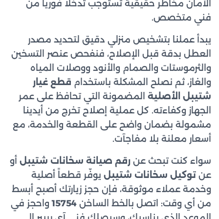
الأمان مخاطر حقيقية تستوجب تدخلاً فورياً من
فني متخصص.
يبدأ عملنا بتشخيص منزلي دقيق لتحديد مصدر
العطل بدقة قبل الإصلاح، فنفحص عنصر التسخين
والثرموستات والصمام والأنود ووصلات المياه
والغاز، ثم نصلح المشكلة باستخدام
قطع غيار
شتيبل الأصلية
المضمونة التي تحافظ على عمر
الجهاز وكفاءته. كل عملية إصلاح تخرج من أيدينا
مشمولة بضمان واضح على القطعة والخدمة، مع
أسعار معلنة بلا مفاجآت.
سواء كنت تبحث عن
رقم صيانة سخانات شتيبل
أو
عن
توكيل سخانات شتيبل
يوفّر قطعاً أصلية
وخدمة عملاء موثوقة، فإن حجز زيارتك أصبح أبسط
من أي وقت: اتصل بالخط الساخن
15754
واحجز في
الموعد الذي يناسبك، وسيصلك فني آي ريبير إلى