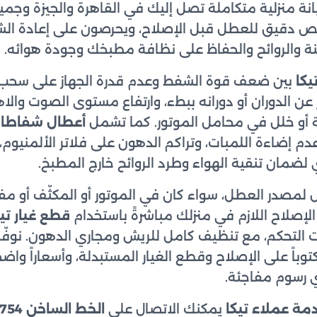
انة منزلية متكاملة تصل إليك في القاهرة والجيزة وجم
ص دقيق للعطل قبل الإصلاح، ويحرصون على إعادة الش
ة والروائح والحفاظ على نظافة مطبخك وجودة هوائه.
كا
بين ضعف قوة الشفط وعدم قدرة الجهاز على سحب ال
عن الدوران أو دورانه ببطء، وارتفاع مستوى الصوت والاهت
ة أو خلل في محامل الموتور. كما تشمل
أعطال شفاطات
عدم إضاءة اللمبات، وتراكم الدهون على فلاتر الألمنيوم، 
ري لضمان تنقية الهواء وطرد الروائح خارج المطبخ.
لمصدر العطل، سواء كان في الموتور أو المكثّف أو مف
لإصلاح اللازم في منزلك مباشرةً باستخدام
قطع غيار تيك
ات التحكم، مع تنظيف كامل للريش ومجاري الدهون. نوفّر
وباً على الإصلاح وقطع الغيار المستبدلة، وأسعاراً واضح
 رسوم مفاجئة.
مة عملاء تيكا
يمكنك الاتصال على
الخط الساخن 15754