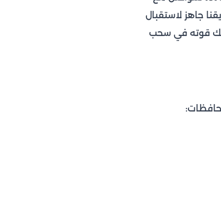
قنا جاهز لاستقبال
عيد لشفاطك قوته في سحب
محافظات: