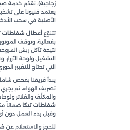
زجاجية). نقدّم خدمة صي
يعتمد فنيونا على تشخي
الأصلية في سحب الأدخن
تتنوّع
أعطال شفاطات تي
بفعالية، وتوقف الموتور 
نتيجة تآكل ريش المروح
التشغيل ولوحة الأزرار، و
التي تحتاج للتغيير الدو
يبدأ فريقنا بفحص شامل 
تصريف الهواء، ثم يجري ا
والمكثّف والفلاتر ولوح
شفاطات تيكا
ضماناً مكت
وقبل بدء العمل دون أي
للحجز والاستعلام عن
خد