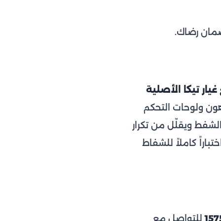
يار تيكا الأصلية
هون ولوحات التحكم
شفط ويقلّل من تكرار
باراً كاملاً للشفاط
157
للتواصل مع