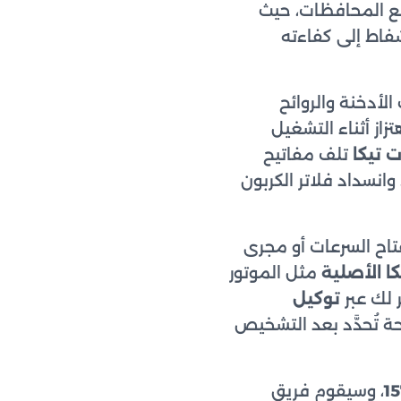
يع المحافظات، حيث
فاط إلى كفاءته
أدخنة والروائح
زاز أثناء التشغيل
 تيكا
تلف مفاتيح
وانسداد فلاتر الكربون
تاح السرعات أو مجرى
ا الأصلية
مثل الموتور
 لك عبر
توكيل
ة تُحدَّد بعد التشخيص
، وسيقوم فريق