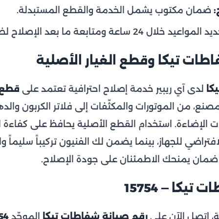
:
ضمان مكتوب يشمل الخدمة والقطع المستبدلة.
مواعيد خلال 24 ساعة ومتابعة ما بعد الإصلاح لضمان رضاك.
طات تيكا وقطع الغيار الأصلية
كا
لدى آي ريبير خدمة إصلاح احترافية تعتمد على
قطع غ
نع، من الموتورات والمكثّفات إلى فلاتر الكربون والد
 الإضاءة. استخدام القطع الأصلية يحافظ على كفاءة ال
تراضي للجهاز، بينما يضمن لك الفنيون تركيباً سليماً واخت
 ضمان يمنحك الاطمئنان على جودة الإصلاح.
يكا — 15754
، اتصل الآن على
رقم صيانة شفاطات تيكا
الموحّد
54