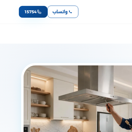
واتساب
15754