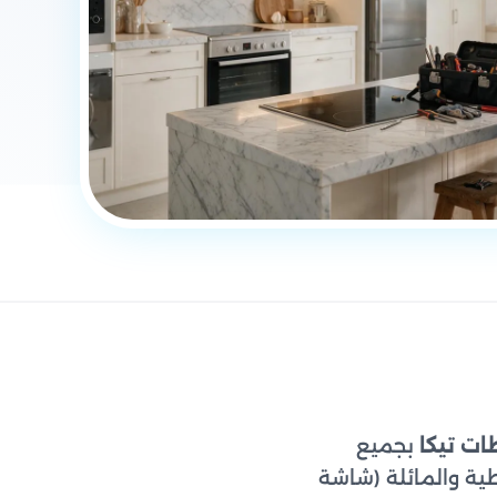
ت تيكا
بجميع
طية والمائلة (شاشة