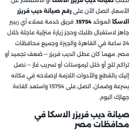
لطلب
صيانة ديب فريزر الاسكا
أو الاستفسار عن
الأسعار، اتصل الآن على
رقم صيانة ديب فريزر
الاسكا
الموحّد
15754
. فريق خدمة عملاء آي ريبير
جاهز لاستقبال طلبك وحجز زيارة منزلية عاجلة خلال
24 ساعة في القاهرة والجيزة وجميع محافظات
مصر. مهما كان عطل الديب فريزر — ضعف تجميد أو
تراكم ثلج أو خلل ثرموستات أو تسريب غاز — نصل
إليك بالقطع والأدوات اللازمة لإصلاحه في مكانه
بسرعة وضمان. اتصل على 15754 واستعد كفاءة
جهازك اليوم.
صيانة ديب فريزر الاسكا في
محافظات مصر