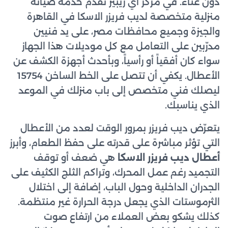
دون عناء. في مركز آي ريبير نقدّم خدمة صيانة
منزلية متخصصة لديب فريزر الاسكا في القاهرة
والجيزة وجميع محافظات مصر، على يد فنيين
مدرّبين على التعامل مع كل موديلات هذا الجهاز
سواء كان أفقياً أو رأسياً، وبأحدث أجهزة الكشف عن
الأعطال. يكفي أن تتصل على الخط الساخن 15754
ليصلك فني متخصص إلى باب منزلك في الموعد
الذي يناسبك.
يتعرّض ديب فريزر بمرور الوقت لعدد من الأعطال
التي تؤثر مباشرة على قدرته على حفظ الطعام، وأبرز
أعطال ديب فريزر الاسكا
هي ضعف أو توقف
التجميد رغم عمل المحرك، وتراكم الثلج الكثيف على
الجدران الداخلية وحول الباب، إضافة إلى اختلال
الثرموستات الذي يجعل درجة الحرارة غير منتظمة.
كذلك يشكو بعض العملاء من ارتفاع صوت