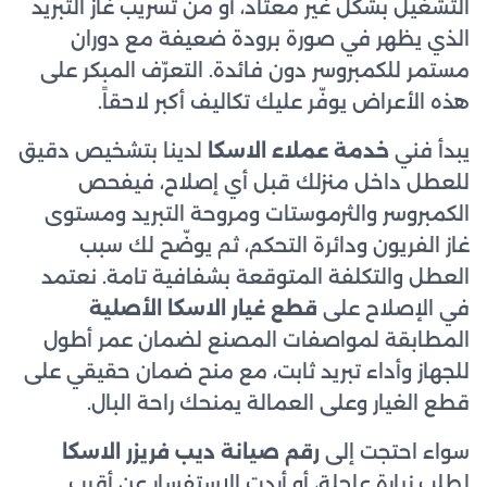
التشغيل بشكل غير معتاد، أو من تسريب غاز التبريد
الذي يظهر في صورة برودة ضعيفة مع دوران
مستمر للكمبروسر دون فائدة. التعرّف المبكر على
هذه الأعراض يوفّر عليك تكاليف أكبر لاحقاً.
يبدأ فني
خدمة عملاء الاسكا
لدينا بتشخيص دقيق
للعطل داخل منزلك قبل أي إصلاح، فيفحص
الكمبروسر والثرموستات ومروحة التبريد ومستوى
غاز الفريون ودائرة التحكم، ثم يوضّح لك سبب
العطل والتكلفة المتوقعة بشفافية تامة. نعتمد
في الإصلاح على
قطع غيار الاسكا الأصلية
المطابقة لمواصفات المصنع لضمان عمر أطول
للجهاز وأداء تبريد ثابت، مع منح ضمان حقيقي على
قطع الغيار وعلى العمالة يمنحك راحة البال.
سواء احتجت إلى
رقم صيانة ديب فريزر الاسكا
لطلب زيارة عاجلة، أو أردت الاستفسار عن أقرب