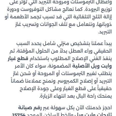
وأعطال الثرموستات ومروحة التبريد التي تؤثر على
توزيع البرودة. كما نعالج مشاكل النوفروست ودورة
إزالة الثلج التلقائية التي قد تسبب تجمد الأطعمة أو
ذوبانها، ونتعامل مع تلف الجوانات وتسريب غاز
التبريد.
يبدأ عملنا بتشخيص منزلي شامل يحدد السبب
الحقيقي وراء العطل بدلاً من الحلول المؤقتة، ثم
ينفذ الفني الإصلاح المطلوب باستخدام
قطع غيار
وايت ويل الأصلية
المضمونة، سواء كان الأمر
يتطلب تغيير الثرموستات أو المروحة أو شحن غاز
التبريد أو إصلاح الكمبروسر. ونمنح عملاءنا ضماناً
حقيقياً على قطع الغيار وعلى جودة الإصلاح
يمنحك راحة البال بعد انتهاء الزيارة.
احجز خدمتك الآن بكل سهولة عبر
رقم صيانة
ثلاجات وايت ويل
والخط الساخن الموحد
15754
،