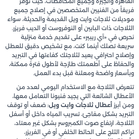
القاهرة والجيزة وجميع المحافظات، حيث نوفر
فريقاً من الفنيين المتخصصين في إصلاح جميع
موديلات ثلاجات وايت ويل القديمة والحديثة، سواء
الثلاجات ذات البابين أو النوفروست أو الديب فريزر.
نحرص في «آي ريبير» على تقديم خدمة منزلية
سريعة تصلك أينما كنت، مع تشخيص دقيق للعطل
وإصلاح احترافي يعيد لثلاجتك كفاءتها في التبريد
والحفاظ على أطعمتك طازجة لأطول فترة ممكنة،
وبأسعار واضحة ومعلنة قبل بدء العمل.
تتعرض الثلاجة مع الاستخدام اليومي لعدد من
الأعطال الشائعة التي يجيد فنيونا التعامل معها،
ومن أبرز
أعطال ثلاجات وايت ويل
: ضعف أو توقف
التبريد بشكل مفاجئ، تسريب المياه داخل أو أسفل
الثلاجة، ارتفاع صوت الكمبروسر بشكل غير معتاد،
تراكم الثلج على الحائط الخلفي أو في الفريزر،