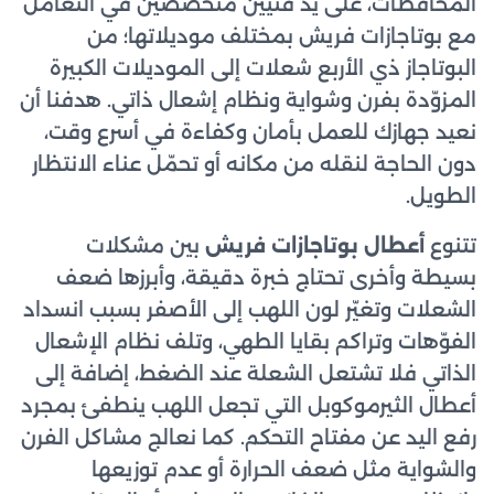
المحافظات، على يد فنيين متخصصين في التعامل
مع بوتاجازات فريش بمختلف موديلاتها؛ من
البوتاجاز ذي الأربع شعلات إلى الموديلات الكبيرة
المزوّدة بفرن وشواية ونظام إشعال ذاتي. هدفنا أن
نعيد جهازك للعمل بأمان وكفاءة في أسرع وقت،
دون الحاجة لنقله من مكانه أو تحمّل عناء الانتظار
الطويل.
تتنوع
أعطال بوتاجازات فريش
بين مشكلات
بسيطة وأخرى تحتاج خبرة دقيقة، وأبرزها ضعف
الشعلات وتغيّر لون اللهب إلى الأصفر بسبب انسداد
الفوّهات وتراكم بقايا الطهي، وتلف نظام الإشعال
الذاتي فلا تشتعل الشعلة عند الضغط، إضافة إلى
أعطال الثيرموكوبل التي تجعل اللهب ينطفئ بمجرد
رفع اليد عن مفتاح التحكم. كما نعالج مشاكل الفرن
والشواية مثل ضعف الحرارة أو عدم توزيعها