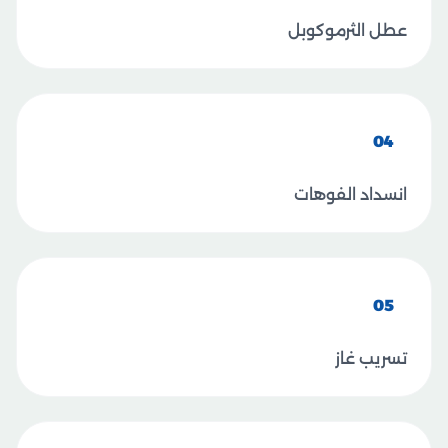
عطل الثرموكوبل
04
انسداد الفوهات
05
تسريب غاز