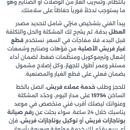
بانتظام، وتسريب الغاز من الوصلات أو الصنابير وهو
ما يستوجب تدخلاً فورياً حفاظاً على سلامتك.
يبدأ الفني بتشخيص منزلي شامل لتحديد مصدر
العطل
بدقة، ثم يشرح لك المشكلة والحل والتكلفة
قبل البدء، فلا مفاجآت في السعر. نستخدم
قطع
غيار فريش الأصلية
من فوّهات وصنابير وشمعات
إشعال وثيرموكوبل ومنظّمات ضغط، لضمان أداء
مستقر وعمر أطول للجهاز، وكل إصلاح مشمول
بضمان فعلي على قطع الغيار والمصنعية.
للحجز وطلب
خدمة عملاء فريش
، اتصل بالخط
الساخن
15754
على مدار اليوم، وحدّد المشكلة
وعنوانك ليصلك أقرب فني متخصص في موعد
يناسبك خلال 24 ساعة. سواء بحثت عن
رقم صيانة
بوتاجازات فريش
أو
توكيل بوتاجازات فريش
، فإن
آي ريبير يقدّم لك خدمة موثوقة وسريعة بأسعار