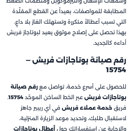
وشمعات الإشعال والثيرموكوبل ومنظّمات الضغط
المطابقة للمواصفات، بعيداً عن القطع المقلّدة
التي تسبب أعطالاً متكررة وتستهلك الغاز بلا داعٍ.
بهذا تحصل على إصلاح موثوق يعيد لبوتاجاز فريش
أداءه كالجديد.
رقم صيانة بوتاجازات فريش —
15754
للحصول على أسرع خدمة، تواصل مع
رقم صيانة
بوتاجازات فريش
عبر الخط الساخن الموحّد
15754
.
فريق
خدمة عملاء فريش
في آي ريبير جاهز
لاستقبال طلبك، وتحديد موعد الزيارة المنزلية،
والإجابة عن استفساراتك حول
أعطال بوتاجازات