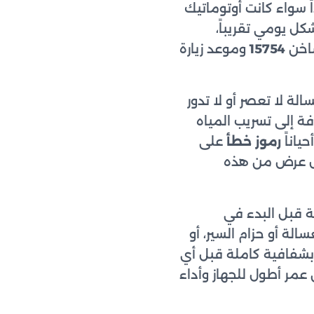
سواء كانت أوتوماتيك
ل يومي تقريباً،
ساخن
15754
وموعد زيارة
لة لا تعصر أو لا تدور
فة إلى تسريب المياه
ياناً
رموز خطأ
على
وكل عرض من هذه
 قبل البدء في
الة أو حزام السير، أو
بشفافية كاملة قبل أي
مر أطول للجهاز وأداء