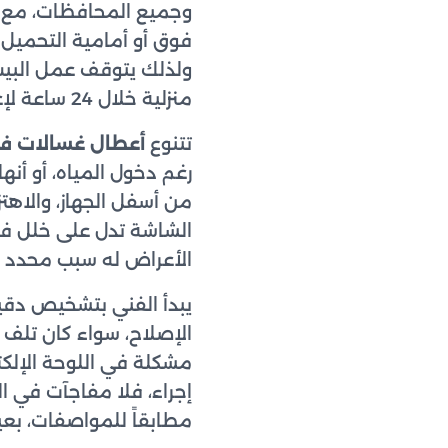
وجميع المحافظات، مع ف
فوق أو أمامية التحميل 
ولذلك يتوقف عمل البيت 
منزلية خلال 24 ساعة لإعادة جهازك للعمل بأسرع وقت وبأقل تكلفة ممكنة.
تتنوع
أعطال غسالات ف
رغم دخول المياه، أو أنه
من أسفل الجهاز، والاهتزا
الشاشة تدل على خلل في 
الأعراض له سبب محدد ي
يبدأ الفني بتشخيص دقي
الإصلاح، سواء كان تلف ا
مشكلة في اللوحة الإلك
إجراء، فلا مفاجآت في ا
مطابقاً للمواصفات، بعيد