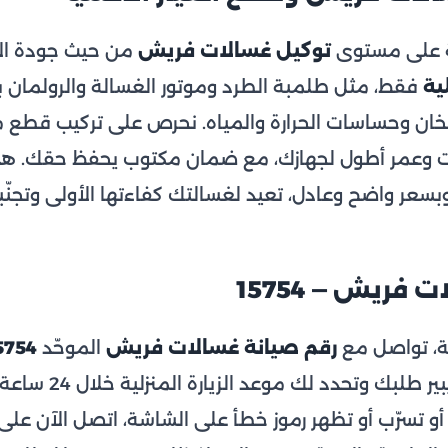
مة على مستوى
توكيل غسالات فريش
من حيث جودة الإ
ية
فقط، مثل طلمبة الطرد وموتور الغسالة والرولمان ب
لسخان وحساسات الحرارة والمياه. نحرص على تركيب قطع
بت وعمر أطول لجهازك، مع ضمان مكتوب يحفظ حقك. ه
عر واضح وعادل، تعيد لغسالتك كفاءتها الأولى وتجنّبك
فريش — 15754
، تواصل مع
رقم صيانة غسالات فريش
الموحّد
5754
في آي ريبير طلبك 
 أو تسرّب أو تظهر رموز خطأ على الشاشة، اتصل الآن على