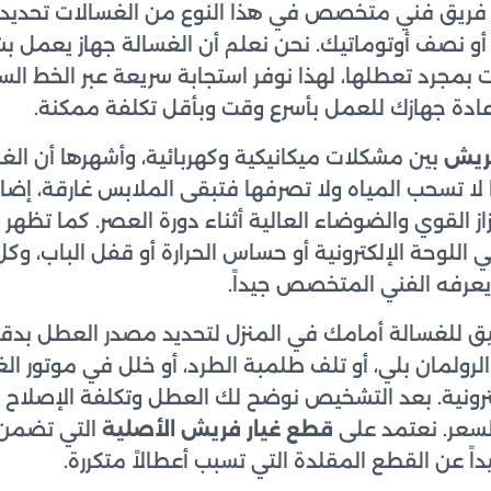
ريق فني متخصص في هذا النوع من الغسالات تحديداً 
أو نصف أوتوماتيك. نحن نعلم أن الغسالة جهاز يعمل بشك
بمجرد تعطلها، لهذا نوفر استجابة سريعة عبر الخط ال
ريش
بين مشكلات ميكانيكية وكهربائية، وأشهرها أن الغسا
ا لا تسحب المياه ولا تصرفها فتبقى الملابس غارقة، إضا
ز القوي والضوضاء العالية أثناء دورة العصر. كما تظهر أح
اللوحة الإلكترونية أو حساس الحرارة أو قفل الباب، 
عرفه الفني المتخصص جيداً.
ق للغسالة أمامك في المنزل لتحديد مصدر العطل بدقة
لرولمان بلي، أو تلف طلمبة الطرد، أو خلل في موتور الغس
ترونية. بعد التشخيص نوضح لك العطل وتكلفة الإصلاح 
لسعر. نعتمد على
قطع غيار فريش الأصلية
التي تضمن ع
اً عن القطع المقلدة التي تسبب أعطالاً متكررة.