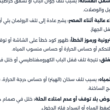
سفل الغسالة:
بسبب تلف جوان الباب أو تشقق خراطيم ا
ل والوصلات.
عالية أثناء العصر:
يشير عادة إلى تلف الرولمان بلي أو
فل الجهاز.
رونية ورموز الخطأ:
ظهور كود خطأ على الشاشة أو توق
تحكم أو حساس الحرارة أو حساس منسوب المياه.
ُغلق:
نتيجة تلف قفل الباب الكهرومغناطيسي أو خلل في
مياه:
بسبب تلف سخان (الهيتر) أو حساس درجة الحرارة،
ج الساخنة.
وض بلا توقف أو عدم امتلاء الحلة:
خلل في صمام دخو
غط المياه أو انسداد فلتر الدخول.