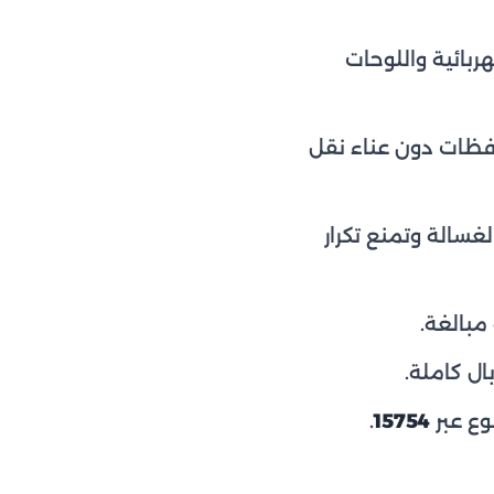
بائية واللوحات
افظات دون عناء نقل
سالة وتمنع تكرار
مبالغة.
ل كاملة.
.
15754