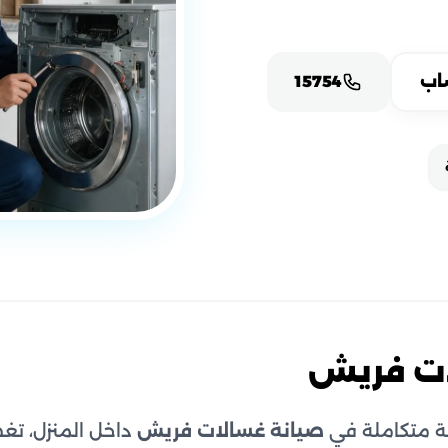
اب
15754
ات فريش
 متكاملة في
صيانة غسالات فريش
داخل المنزل، تغط