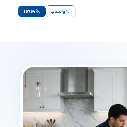
واتساب
15754