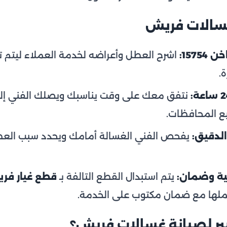
سالات فريش
157:
اشرح العطل وأعراضه لخدمة العملاء ليتم 
ة.
نتفق معك على وقت يناسبك ويصلك الفني إلى
يع المحافظات.
لدقيق:
يفحص الفني الغسالة أمامك ويحدد سبب العطل
ية وضمان:
يتم استبدال القطع التالفة بـ
قطع غيار فر
عملها مع ضمان مكتوب على الخدمة.
يبير لصيانة غسالات فريش؟