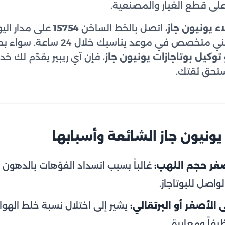
 قطع الغيار والمصنعية.
 يونيون جاز
، اتصل بالخط الساخن
15754
على مدار اليو
 في موعد يناسبك خلال 24 ساعة. سواء بحثت عن
توكيل بوتاجازات يونيون جاز
، فإن آي ريبير يقدّم لك 
ستحق ثقتك.
يونيون جاز الشائعة وأسبابها
ر حجم اللهب:
غالباً بسبب انسداد الفوّهات بالدهون و
اصل للبوتاجاز.
 الأصفر أو البرتقالي:
يشير إلى اختلال نسبة خلط الهواء
فاً ومعايرة.