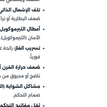
تلف الإشعال الذاتي
ضعف البطارية أو تراك
أعطال الثيرموكوبل:
الأمان (الثيرموكوبل).
تسريب الغاز:
رائحة غا
فورياً.
ضعف حرارة الفرن أو
ناضج أو محروق من ج
مشاكل الشواية (الج
صمام التحكم.
ثقل مفاتيح التحكم 