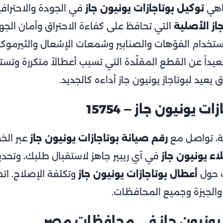
ضاهي
توكيل بوتاجازات يونيون جاز
في الجودة والاحترافي
از الأصلية
التي تحافظ على كفاءة الاحتراق وأمان الجه
ستخدام الفوّهات والصنابير وشمعات الإشعال والثيرمو
اً عن القطع المقلّدة التي تسبب أعطالاً متكررة وتستهلك
يد لبوتاجاز يونيون جاز أداءه كالجديد.
 يونيون جاز — 15754
، تواصل مع
رقم صيانة بوتاجازات يونيون جاز
عبر الخ
ء يونيون جاز
في آي ريبير جاهز لاستقبال طلبك، وتحديد 
ك حول
أعطال بوتاجازات يونيون جاز
وتكلفة الإصلاح. ات
الجيزة وجميع المحافظات.
 يونيون جاز في محافظات مصر