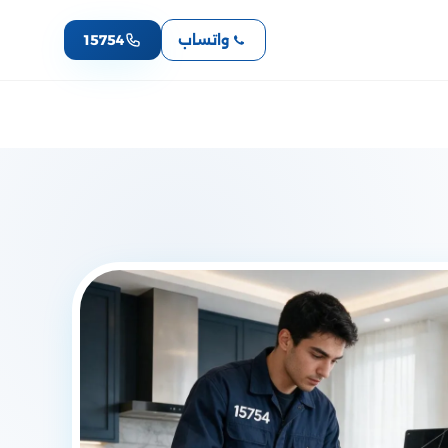
واتساب
15754