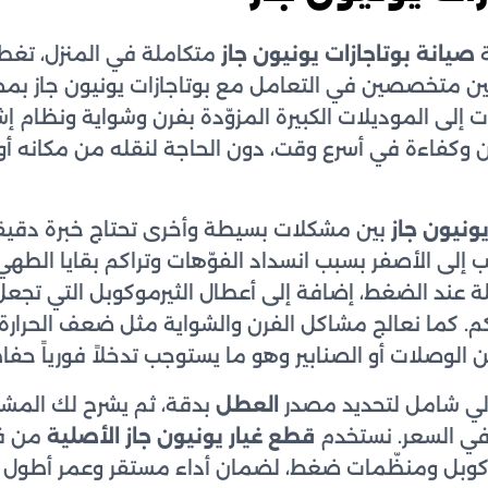
صيانة بوتاجازات يونيون جاز
متكاملة في المنزل، تغطي
ين متخصصين في التعامل مع بوتاجازات يونيون جاز بمخ
ات إلى الموديلات الكبيرة المزوّدة بفرن وشواية ونظام إ
 وكفاءة في أسرع وقت، دون الحاجة لنقله من مكانه أو ت
ونيون جاز
بين مشكلات بسيطة وأخرى تحتاج خبرة دقيق
ب إلى الأصفر بسبب انسداد الفوّهات وتراكم بقايا الطه
ة عند الضغط، إضافة إلى أعطال الثيرموكوبل التي تجع
كم. كما نعالج مشاكل الفرن والشواية مثل ضعف الحرارة 
ن الوصلات أو الصنابير وهو ما يستوجب تدخلاً فورياً حفا
زلي شامل لتحديد مصدر
العطل
بدقة، ثم يشرح لك المشك
 في السعر. نستخدم
قطع غيار يونيون جاز الأصلية
من فو
وبل ومنظّمات ضغط، لضمان أداء مستقر وعمر أطول لل