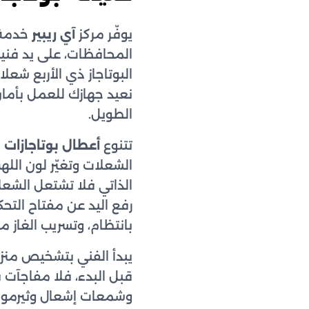
يوفّر مركز
آي ريبير
خدمة
المحافظات، على يد فني
البوتاجاز ذي الأربع شعل
نعيد جهازك للعمل بأمان
الطويل.
تتنوع
أعطال بوتاجازات ي
الشعلات وتغيّر لون الله
الذاتي فلا تشتعل الشعل
رفع اليد عن مفتاح التح
بانتظام، وتسريب الغاز م
يبدأ الفني بتشخيص من
قبل البدء، فلا مفاجآت
وشمعات إشعال وثيرموك