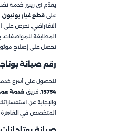
يقدّم آي ريبير خدمة ت
على
قطع غيار يونيون ج
الافتراضي. نحرص على ا
المطابقة للمواصفات، بعيد
تحصل على إصلاح موثوق يع
رقم صيانة بوتاجازات
للحصول على أسرع خدمة
15754
. فريق
خدمة عملا
والإجابة عن استفسارات
المتخصص في القاهرة و
صيانة بوتاجازات