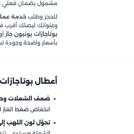
مشمول بضمان فعلي على
للحجز وطلب
خدمة عملاء
وعنوانك ليصلك أقرب فني متخصص
بوتاجازات يونيون جاز
أو
بأسعار واضحة وجودة ت
أعطال بوتاجازات 
ضعف الشعلات وصغ
انخفاض ضغط الغاز الو
تحوّل لون اللهب إلى
الشعلة ويستدعي تنظي