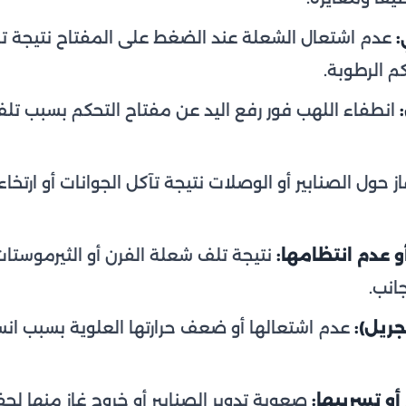
:
عدم اشتعال الشعلة عند الضغط على المفتاح نتيجة ت
م الرطوبة.
انطفاء اللهب فور رفع اليد عن مفتاح التحكم بسبب ت
ز حول الصنابير أو الوصلات نتيجة تآكل الجوانات أو ارتخاء 
 عدم انتظامها:
نتيجة تلف شعلة الفرن أو الثيرموستات
انب.
ريل):
عدم اشتعالها أو ضعف حرارتها العلوية بسبب انس
أو تسريبها:
صعوبة تدوير الصنابير أو خروج غاز منها لج