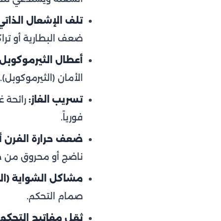
تلف الإشعال الذاتي
ضعف البطارية أو تراك
أعطال الثيرموكوبل:
الأمان (الثيرموكوبل).
تسريب الغاز:
رائحة غا
فورياً.
ضعف حرارة الفرن أو
ناضج أو محروق من ج
مشاكل الشواية (الج
صمام التحكم.
ثقل مفاتيح التحكم 