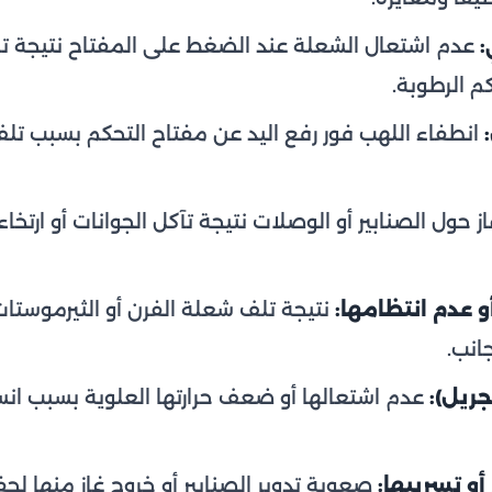
:
عدم اشتعال الشعلة عند الضغط على المفتاح نتيجة ت
م الرطوبة.
انطفاء اللهب فور رفع اليد عن مفتاح التحكم بسبب ت
ز حول الصنابير أو الوصلات نتيجة تآكل الجوانات أو ارتخاء 
 عدم انتظامها:
نتيجة تلف شعلة الفرن أو الثيرموستات
انب.
ريل):
عدم اشتعالها أو ضعف حرارتها العلوية بسبب انس
أو تسريبها:
صعوبة تدوير الصنابير أو خروج غاز منها لج