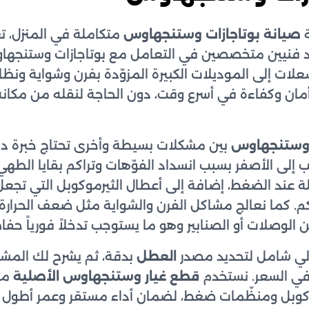
صيانة بوتاجازات وستنجهاوس
متكاملة في المنزل، ت
 فنيين متخصصين في التعامل مع بوتاجازات وستنجهاو
شعلات إلى الموديلات الكبيرة المزوّدة بفرن وشواية ونظ
مان وكفاءة في أسرع وقت، دون الحاجة لنقله من مكانه أو
 وستنجهاوس
بين مشكلات بسيطة وأخرى تحتاج خبرة دق
ب إلى الأصفر بسبب انسداد الفوّهات وتراكم بقايا الطه
ة عند الضغط، إضافة إلى أعطال الثيرموكوبل التي تجع
كم. كما نعالج مشاكل الفرن والشواية مثل ضعف الحرارة 
ن الوصلات أو الصنابير وهو ما يستوجب تدخلاً فورياً حفا
زلي شامل لتحديد مصدر
العطل
بدقة، ثم يشرح لك المشك
 في السعر. نستخدم
قطع غيار وستنجهاوس الأصلية
من
وبل ومنظّمات ضغط، لضمان أداء مستقر وعمر أطول لل