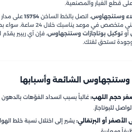
 قطع الغيار والمصنعية.
اء وستنجهاوس
، اتصل بالخط الساخن
15754
على مدار ا
 في موعد يناسبك خلال 24 ساعة. سواء بحثت عن
أو
توكيل بوتاجازات وستنجهاوس
، فإن آي ريبير يقدّ
وجودة تستحق ثقتك.
 وستنجهاوس الشائعة وأسبابها
ر حجم اللهب:
غالباً بسبب انسداد الفوّهات بالدهون و
اصل للبوتاجاز.
 الأصفر أو البرتقالي:
يشير إلى اختلال نسبة خلط الهواء
فاً ومعايرة.