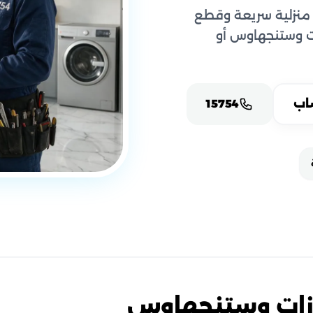
منزلية سريعة وقطع
ات وستنجهاوس أو
اب
15754
ازات وستنجهاوس