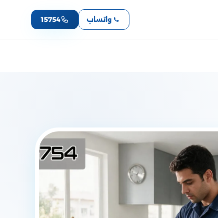
واتساب
15754