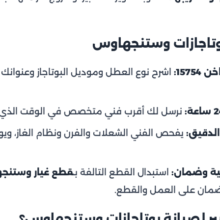
تاجازات وستنجهاوس
157:
اشرح نوع العطل وموديل البوتاجاز وعنوانك
نرسل لك أقرب فني متخصص في الوقت الذي ين
لدقيق:
يفحص الفني الشعلات والفرن ونظام الغاز، وي
ية وضمان:
استبدال القطع التالفة بـ
قطع غيار وستنج
م ضمان على العمل والقطع.
يبير لصيانة بوتاجازات وستنجهاوس؟