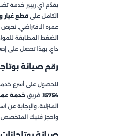
يقدّم آي ريبير خدمة ت
الكامل على
قطع غيار 
عمره الافتراضي. نحرص 
الضغط المطابقة للمواصفا
داعٍ. بهذا تحصل على إص
رقم صيانة بوتاجاز
للحصول على أسرع خدمة
15754
. فريق
خدمة عمل
المنزلية، والإجابة عن ا
واحجز فنيك المتخصص في
صيانة بوتاجازا