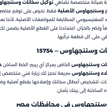
جهة صيانة متخصصة تضاهي
توكيل سخانات وستنجها
ر وستنجهاوس الأصلية
فقط. نحرص على توفير عناصر 
 المغنيسيومي المطابقة للمواصفات الأصلية، لأننا نعل
ً وتضر بالخزان. اعتمادنا على القطع الأصلية يضمن لك أدا
 على كل قطعة نركّبها.
 وستنجهاوس — 15754
نات وستنجهاوس
الخاص بمركز آي ريبير: الخط الساخن
4
اء وستنجهاوس
سريعة تحجز لك زيارة فني متخصص إل
ظات، لتشخيص أعطال سخانك وإصلاحها بقطع أصلية وض
 الساخنة إلى بيتك بأمان.
وستنجهاوس في محافظات مصر