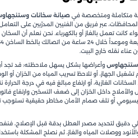
 متكاملة ومتخصصة في
صيانة سخانات وستنجهاو
المحافظات، عبر فريق من الفنيين المدرّبين على التعام
كانت تعمل بالغاز أو بالكهرباء. نحن نعلم أن السخان ج
عناء نقله خارج البيت.
وستنجهاوس
وأعراضها بشكل يسهل ملاحظته: قد تجد أن ا
شغيل الجهاز، أو تلاحظ تسريب المياه من الخزان أو الو
سخانات الغازية، أو ارتفاع مبالغ فيه في درجة الحرارة 
الأملاح داخل الخزان إلى ضعف التسخين وارتفاع فاتورة ال
يسيومي أو تلف صمام الأمان مخاطر حقيقية تستوجب تدخ
لي دقيق لتحديد مصدر العطل بدقة قبل الإصلاح، فنف
لأنود ووصلات المياه والغاز، ثم نصلح المشكلة باستخد