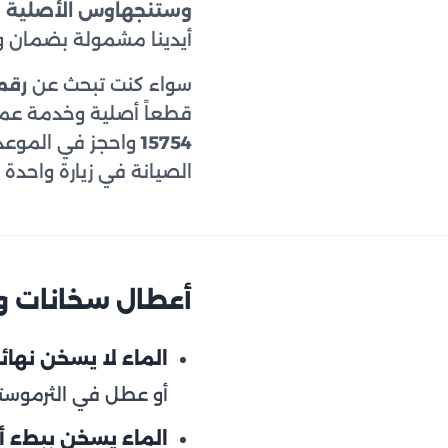
وستنجهاوس الأصلية
ا
أيدينا مشمولة بضمان و
سواء كنت تبحث عن
رقم
قطعاً أصلية وخدمة عمل
15754
واحجز في الموعد ا
الصيانة في زيارة واحدة 
أعطال سخانات و
الماء لا يسخن نهائيا
أو عطل في الثرموست
الماء يسخن ببطء أو