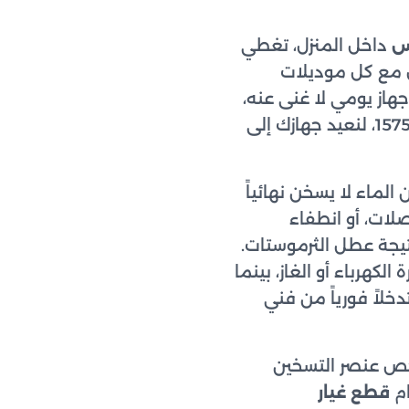
س
داخل المنزل، تغطي
ل مع كل موديلات
هاز يومي لا غنى عنه،
ولذلك نوفّر استجابة سريعة وموعداً خلال 24 ساعة من اتصالك بالخط الساخن 15754، لنعيد جهازك إلى
لماء لا يسخن نهائياً
صلات، أو انطفاء
نتيجة عطل الثرموستات.
كهرباء أو الغاز، بينما
لاً فورياً من فني
حص عنصر التسخين
ام
قطع غيار