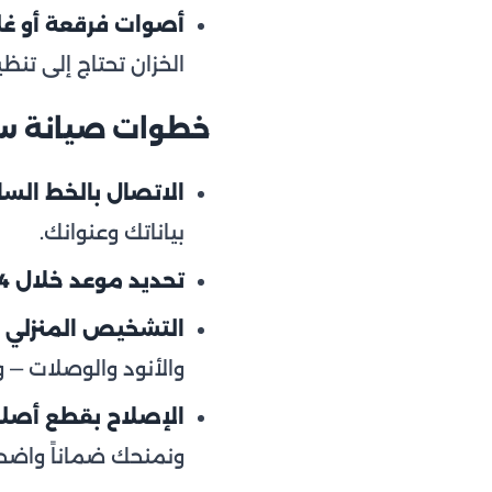
أصوات فرقعة أو غلي
الخزان تحتاج إلى تنظي
خطوات صيانة س
الاتصال بالخط الساخن 54
بياناتك وعنوانك.
تحديد موعد خلال 24 ساعة:
التشخيص المنزلي ا
والأنود والوصلات — 
الإصلاح بقطع أصل
ونمنحك ضماناً واضحا