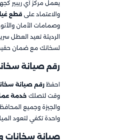
يعمل مركز آي ريبير ك
والاعتماد على
قطع غيا
وصمامات الأمان والأنود
الرديئة تعيد العطل سريعا
لسخانك مع ضمان حقيقي
رقم صيانة سخانات
احفظ
رقم صيانة سخا
وقت لتصلك
خدمة عمل
والجيزة وجميع المحاف
واحدة تكفي لتعود المياه
صيانة سخانات 