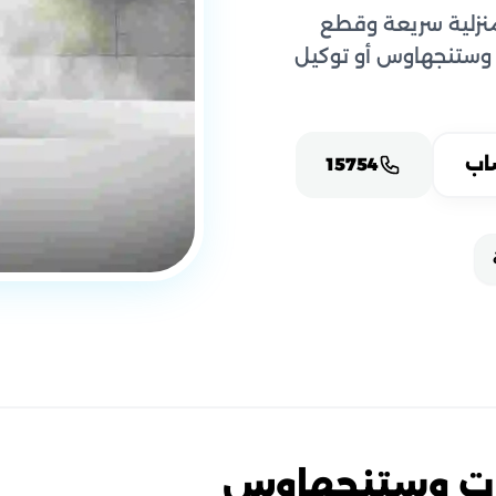
زلية سريعة وقطع
 وستنجهاوس أو توكيل
اب
15754
ات وستنجهاوس