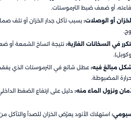
فاءته، أو ضعف ضبط الثرموستات.
خزان أو الوصلات:
بسبب تآكل جدار الخزان أو تلف صمام 
ج.
رر في السخانات الغازية:
نتيجة اتساخ الشمعة أو ضع
كوبل).
بشكل مبالغ فيه:
عطل شائع في الثرموستات الذي يفقد ا
حرارة المضبوطة.
مان ونزول الماء منه:
دليل على ارتفاع الضغط الداخل
سيومي:
استهلاك الأنود يعرّض الخزان للصدأ والتآكل من