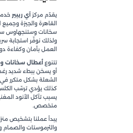
يقدّم مركز
آي ريبير
خدمة
القاهرة والجيزة وجميع 
سخانات وستنجهاوس سواء 
العمل بأمان وكفاءة دون 
تتنوع
أعطال سخانات 
أو يسخن ببطء شديد رغم ت
الشعلة بشكل متكرر في ال
كذلك يؤدي ترسّب الكلس و
يسبب تآكل الأنود المغن
متخصص.
يبدأ عملنا بتشخيص منز
والثرموستات والصمام وا