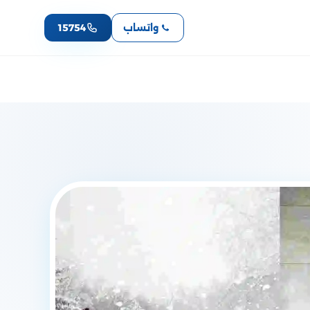
واتساب
15754