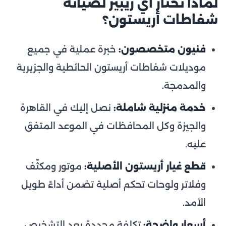
لماذا تختار آي ريبير لصيانة
شفاطات أريستون؟
فنيون متخصصون:
خبرة عملية في جميع
موديلات شفاطات أريستون الحائطية والجزيرية
والمدمجة.
خدمة منزلية شاملة:
نصل إليك في القاهرة
والجيزة وكل المحافظات في الموعد المتفق
عليه.
قطع غيار أريستون الأصلية:
موتور ومكثّف
وفلاتر ولوحات تحكم أصلية تضمن أداءً طويل
الأمد.
أسعار واضحة:
تكلفة محددة بعد التشخيص