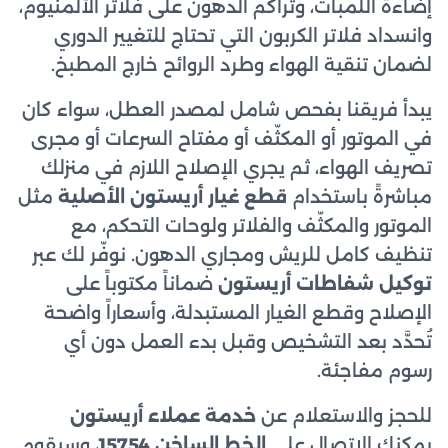
إضاءة اللمبات، وتراكم الدهون على فلاتر الألمنيوم،
وانسداد فلاتر الكربون التي تحتاج للتغيير الدوري
لضمان تنقية الهواء وطرد الروائح خارج المطبخ.
يبدأ فريقنا بفحص شامل لمصدر العطل، سواء كان
في الموتور أو المكثّف أو مفتاح السرعات أو مجرى
تصريف الهواء، ثم يجري الإصلاح اللازم في منزلك
مباشرةً باستخدام
قطع غيار أريستون الأصلية
مثل
الموتور والمكثّف والفلاتر ولوحات التحكم، مع
تنظيف كامل للريش ومجاري الدهون. نوفّر لك عبر
توكيل شفاطات أريستون
ضماناً مكتوباً على
الإصلاح وقطع الغيار المستبدلة، وأسعاراً واضحة
تُحدَّد بعد التشخيص وقبل بدء العمل دون أي
رسوم مفاجئة.
للحجز والاستعلام عن
خدمة عملاء أريستون
يمكنك الاتصال على
الخط الساخن 15754
، وسيقوم