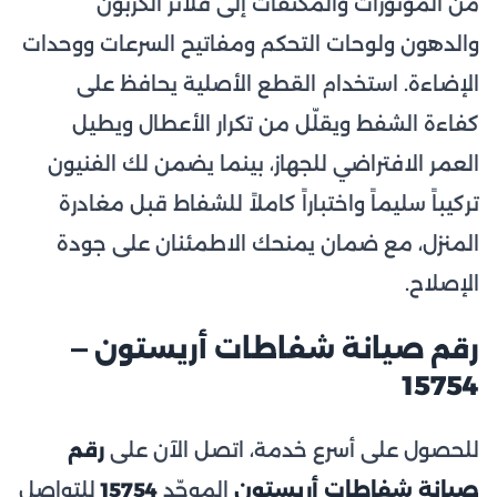
من الموتورات والمكثّفات إلى فلاتر الكربون
والدهون ولوحات التحكم ومفاتيح السرعات ووحدات
الإضاءة. استخدام القطع الأصلية يحافظ على
كفاءة الشفط ويقلّل من تكرار الأعطال ويطيل
العمر الافتراضي للجهاز، بينما يضمن لك الفنيون
تركيباً سليماً واختباراً كاملاً للشفاط قبل مغادرة
المنزل، مع ضمان يمنحك الاطمئنان على جودة
الإصلاح.
رقم صيانة شفاطات أريستون —
15754
للحصول على أسرع خدمة، اتصل الآن على
رقم
صيانة شفاطات أريستون
الموحّد
15754
للتواصل