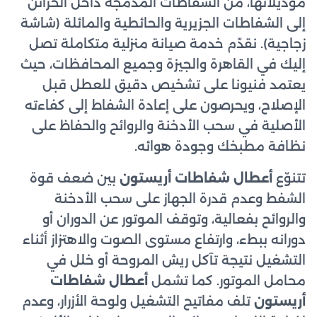
موديلاتها، من الشفاطات المدمجة داخل الخزائن
إلى الشفاطات الجزيرية والحائطية والمائلة (شاشة
زجاجية). نقدّم خدمة صيانة منزلية متكاملة تصل
إليك في القاهرة والجيزة وجميع المحافظات، حيث
يعتمد فنيونا على تشخيص دقيق للعطل قبل
الإصلاح، ويحرصون على إعادة الشفاط إلى كفاءته
الأصلية في سحب الأدخنة والروائح والحفاظ على
نظافة مطبخك وجودة هوائه.
تتنوّع
أعطال شفاطات أريستون
بين ضعف قوة
الشفط وعدم قدرة الجهاز على سحب الأدخنة
والروائح بفعالية، وتوقف الموتور عن الدوران أو
دورانه ببطء، وارتفاع مستوى الصوت والاهتزاز أثناء
التشغيل نتيجة تآكل ريش المروحة أو خلل في
محامل الموتور. كما تشمل
أعطال شفاطات
أريستون
تلف مفاتيح التشغيل ولوحة الأزرار، وعدم